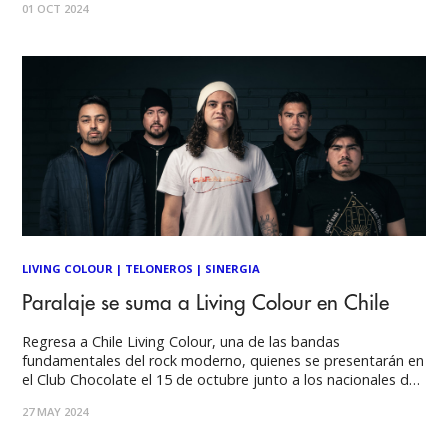
01 OCT 2024
sentimientos complejos, el cuarteto ha demostrado que aún
tiene mucho para ofrecer. Por
LIVING COLOUR
|
TELONEROS
|
SINERGIA
Paralaje se suma a Living Colour en Chile
Regresa a Chile Living Colour, una de las bandas
fundamentales del rock moderno, quienes se presentarán en
el Club Chocolate el 15 de octubre junto a los nacionales de
Sinergia. Las entradas se encuentran a la venta a través de
27 MAY 2024
Eventrid. Los nacionales de Paralaje se suman al concierto
en