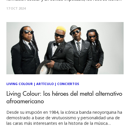
del metal alternativo afroamericano demostraron con creces
17 OCT 2024
su vigencia a base de talento y carisma sobre el escenario.
Por: José Tomás Prado
LIVING COLOUR
|
ARTÍCULO
|
CONCIERTOS
Living Colour: los héroes del metal alternativo
afroamericano
Desde su irrupción en 1984, la icónica banda neoyorquina ha
demostrado a base de virutuosismo y personalidad una de
las caras más interesantes en la historia de la música
alternativa. Con potentes riffs y letras cargadas de