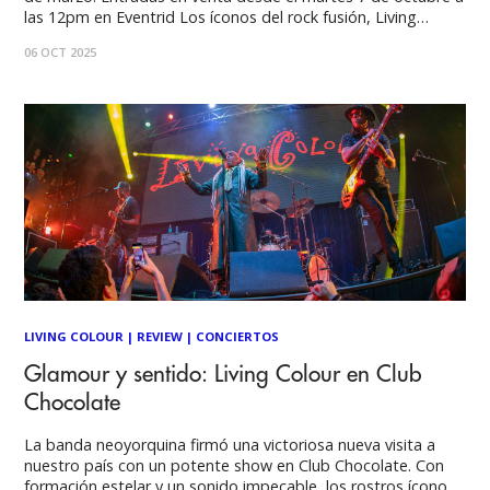
las 12pm en Eventrid Los íconos del rock fusión, Living
Colour, confirman su esperado regreso a Chile para celebrar
06 OCT 2025
cuatro décadas de una carrera vibrante y transgresora.
LIVING COLOUR
|
REVIEW
|
CONCIERTOS
Glamour y sentido: Living Colour en Club
Chocolate
La banda neoyorquina firmó una victoriosa nueva visita a
nuestro país con un potente show en Club Chocolate. Con
formación estelar y un sonido impecable, los rostros ícono