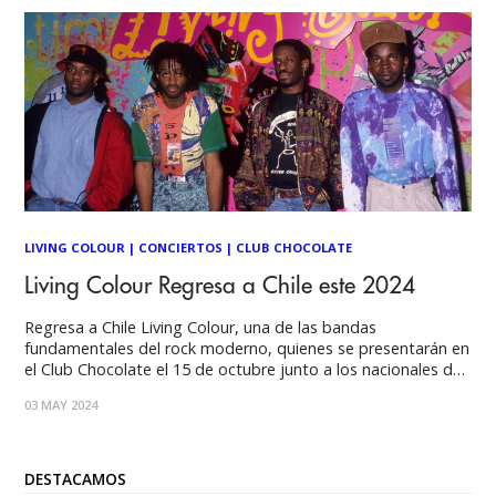
LIVING COLOUR
|
CONCIERTOS
|
CLUB CHOCOLATE
Living Colour Regresa a Chile este 2024
Regresa a Chile Living Colour, una de las bandas
fundamentales del rock moderno, quienes se presentarán en
el Club Chocolate el 15 de octubre junto a los nacionales de
Sinergia. Las entradas se encuentran a la venta a través de
03 MAY 2024
Eventrid. Ver esta publicación en Instagram Una publicación
compartida por
DESTACAMOS