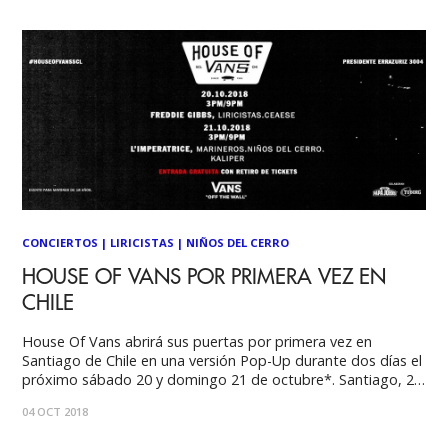
pianos en su
CONCIERTOS
|
LIRICISTAS
|
NIÑOS DEL CERRO
HOUSE OF VANS POR PRIMERA VEZ EN
CHILE
House Of Vans abrirá sus puertas por primera vez en
Santiago de Chile en una versión Pop-Up durante dos días el
próximo sábado 20 y domingo 21 de octubre*. Santiago, 2
de octubre, 2018, House Of Vans es un lugar en el que la
04 OCT 2018
imaginación sale de los bowls