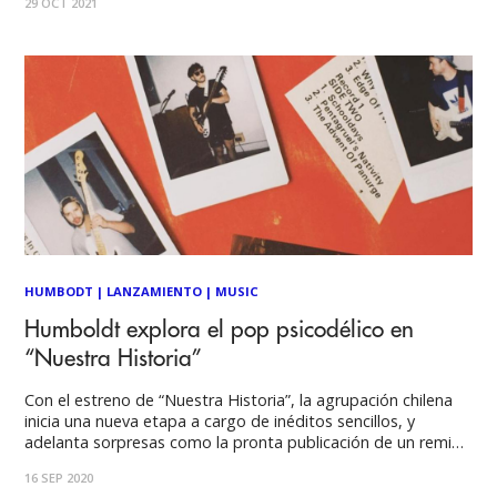
29 OCT 2021
Paracaidistas, Fabiancito, Cetáceos, Rosario Alfonso, Confío
en tus amigos, Frucola Frappé y más.
HUMBODT
|
LANZAMIENTO
|
MUSIC
Humboldt explora el pop psicodélico en
“Nuestra Historia”
Con el estreno de “Nuestra Historia”, la agrupación chilena
inicia una nueva etapa a cargo de inéditos sencillos, y
adelanta sorpresas como la pronta publicación de un remix
junto a Liricistas. Humboldt, proyecto musical oriundo de la
16 SEP 2020
quinta región, nos invita a excursionar en las percusiones y