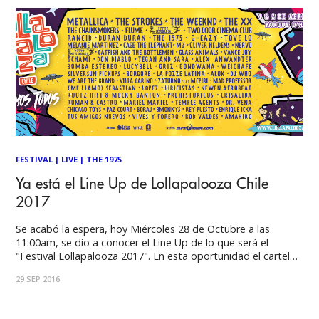
FESTIVAL
|
LIVE
|
THE 1975
Ya está el Line Up de Lollapalooza Chile
2017
Se acabó la espera, hoy Miércoles 28 de Octubre a las
11:00am, se dio a conocer el Line Up de lo que será el
"Festival Lollapalooza 2017". En esta oportunidad el cartel
será encabezado por la banda de thrash metal
29 SEP 2016
estadounidense Metallica, que tras ocho años de silencio
volvió con