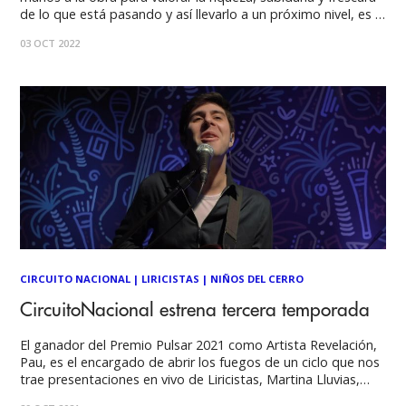
de lo que está pasando y así llevarlo a un próximo nivel, es la
apuesta con la que la saga de conciertos Sidehype irrumpe
03 OCT 2022
en la
CIRCUITO NACIONAL
|
LIRICISTAS
|
NIÑOS DEL CERRO
CircuitoNacional estrena tercera temporada
El ganador del Premio Pulsar 2021 como Artista Revelación,
Pau, es el encargado de abrir los fuegos de un ciclo que nos
trae presentaciones en vivo de Liricistas, Martina Lluvias,
Lolein, Niños del Cerro, Superespecial, Chini.png,