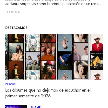
adelanta sorpresas como la pronta publicación de un remix
junto a Liricistas. Humboldt, proyecto musical oriundo de la
16 SEP 2020
quinta región, nos invita a excursionar en las percusiones y
pianos en su
DESTACAMOS
DISCOS
Los álbumes que no dejamos de escuchar en el
primer semestre de 2026
SHAME