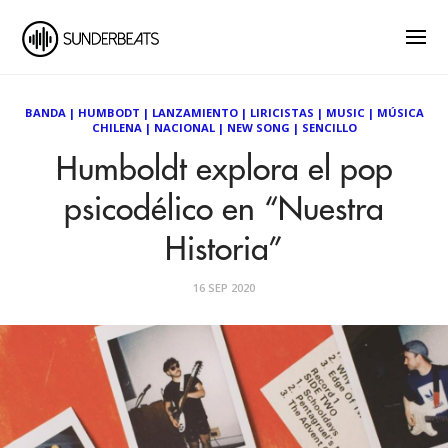
BANDA
|
HUMBODT
|
LANZAMIENTO
|
LIRICISTAS
|
MUSIC
|
MÚSICA
CHILENA
|
NACIONAL
|
NEW SONG
|
SENCILLO
Humboldt explora el pop
psicodélico en “Nuestra
Historia”
16 SEP 2020