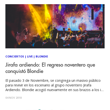
CONCIERTOS
|
LIVE
|
BLONDIE
Jirafa ardiendo: El regreso noventero que
conquistó Blondie
El pasado 3 de Noviembre, se congrega un masivo público
para revivir en los escenario al grupo noventero Jirafa
Ardiendo. Blondie acogió nuevamente en sus brazos a los i-
cónicos Jirafa Ardiendo, que luego de un extenso tiempo de
04 NOV 2018
ausencia, vuelven a repasar gran parte de su carrera. Desde
el 2009