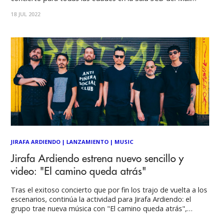
Plaza Egaña, el cual promete ser el más largo que han
18 JUL 2022
ofrecido hasta la fecha. Dicha cita está programada para
JIRAFA ARDIENDO
|
LANZAMIENTO
|
MUSIC
Jirafa Ardiendo estrena nuevo sencillo y
video: "El camino queda atrás"
Tras el exitoso concierto que por fin los trajo de vuelta a los
escenarios, continúa la actividad para Jirafa Ardiendo: el
grupo trae nueva música con "El camino queda atrás",
sencillo que viene acompañado con un video realizado por el