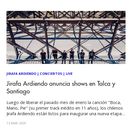
JIRAFA ARDIENDO
|
CONCIERTOS
|
LIVE
Jirafa Ardiendo anuncia shows en Talca y
Santiago
Luego de liberar el pasado mes de enero la canción "Boca,
Mano, Pie" (su primer track inédito en 11 años), los chilenos
Jirafa Ardiendo están listos para inaugurar una nueva etapa
sobre los escenarios, con fechas confirmadas en Matucana
13 MAR 2020
100 y la Universidad Católica del Maule. El estreno de “Boca,