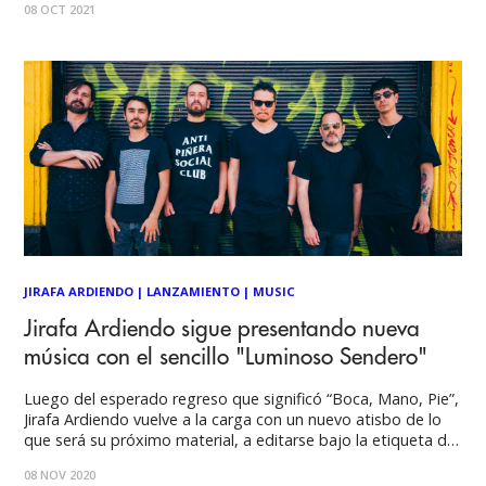
08 OCT 2021
ilustrador Nico González. El regreso del conjunto oriundo de
La
JIRAFA ARDIENDO
|
LANZAMIENTO
|
MUSIC
Jirafa Ardiendo sigue presentando nueva
música con el sencillo "Luminoso Sendero"
Luego del esperado regreso que significó “Boca, Mano, Pie”,
Jirafa Ardiendo vuelve a la carga con un nuevo atisbo de lo
que será su próximo material, a editarse bajo la etiqueta de
Intrépido Música. “Luminoso Sendero” lleva por título el
08 NOV 2020
nuevo sencillo de la banda oriunda de La Serena, reunida