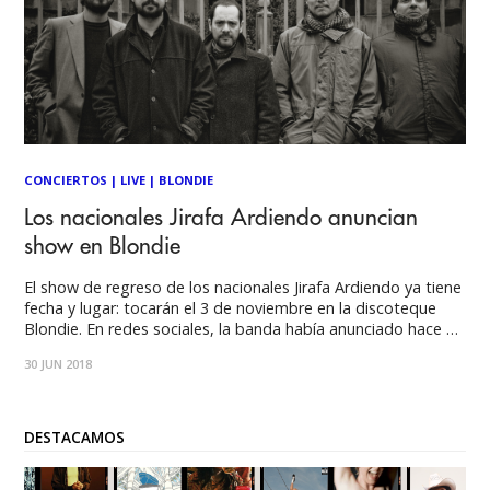
CONCIERTOS
|
LIVE
|
BLONDIE
Los nacionales Jirafa Ardiendo anuncian
show en Blondie
El show de regreso de los nacionales Jirafa Ardiendo ya tiene
fecha y lugar: tocarán el 3 de noviembre en la discoteque
Blondie. En redes sociales, la banda había anunciado hace un
par de meses que volverían a los escenarios para celebrar
30 JUN 2018
parte de su discografía, y finalmente entregaron las
DESTACAMOS