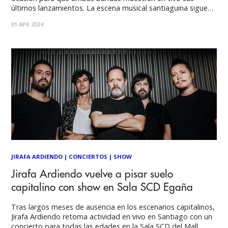
últimos lanzamientos. La escena musical santiaguina sigue
en movimiento y el mes de abril nos trae una fecha doble
01 APR 2024
imperdible. Se trata de un concierto que reunirá a
JIRAFA ARDIENDO
|
CONCIERTOS
|
SHOW
Jirafa Ardiendo vuelve a pisar suelo
capitalino con show en Sala SCD Egaña
Tras largos meses de ausencia en los escenarios capitalinos,
Jirafa Ardiendo retoma actividad en vivo en Santiago con un
concierto para todas las edades en la Sala SCD del Mall