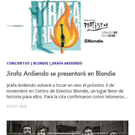
CONCIERTOS
|
BLONDIE
|
JIRAFA ARDIENDO
Jirafa Ardiendo se presentará en Blondie
Jirafa Ardiendo volverá a tocar en vivo el próximo 3 de
noviembre en Centro de Eventos Blondie, un lugar lleno de
historia para ellos. Para la cita confirmaron como teloneros a
los también nacionales Protistas, conjunto encabezado por
03 OCT 2018
Álvaro solar y que viene captando la atención de la prensa
especializada