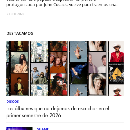
protagonizada por John Cusack, vuelve para traernos una
reflexión sobre el desamor lleno de música y playlists. Por
27 FEB 2020
Valentina Tagle En una jugada predecible pero eficiente, la
cadena de streaming Hulu
DESTACAMOS
DISCOS
Los álbumes que no dejamos de escuchar en el
primer semestre de 2026
SHAME