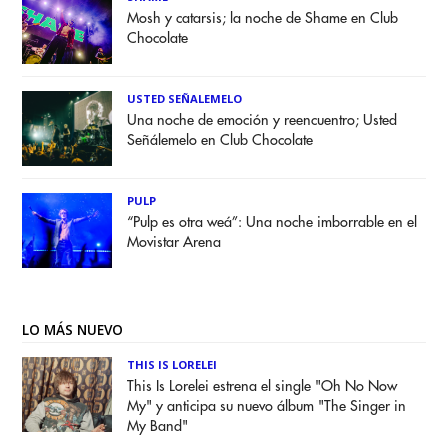
Mosh y catarsis; la noche de Shame en Club
Chocolate
USTED SEÑALEMELO
Una noche de emoción y reencuentro; Usted
Señálemelo en Club Chocolate
PULP
“Pulp es otra weá”: Una noche imborrable en el
Movistar Arena
LO MÁS NUEVO
THIS IS LORELEI
This Is Lorelei estrena el single "Oh No Now
My" y anticipa su nuevo álbum "The Singer in
My Band"