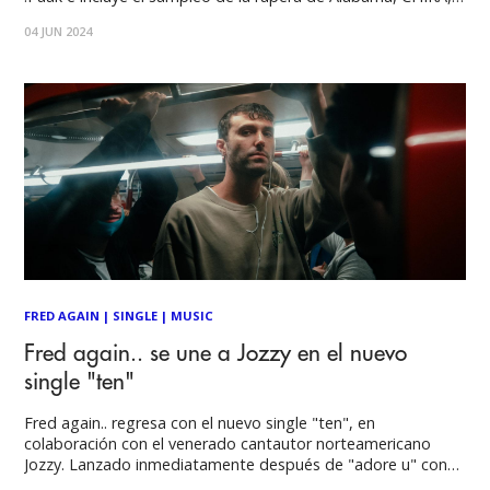
quien lanzó su primer álbum "Samson: The Album" el verano
04 JUN 2024
pasado. El lanzamiento llega tras un ajetreado comienzo de
verano para Fred,
FRED AGAIN
|
SINGLE
|
MUSIC
Fred again.. se une a Jozzy en el nuevo
single "ten"
Fred again.. regresa con el nuevo single "ten", en
colaboración con el venerado cantautor norteamericano
Jozzy. Lanzado inmediatamente después de "adore u" con
Obongjayar, el single de Fred con mejor posición en los