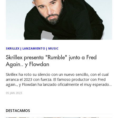
SKRILLEX
|
LANZAMIENTO
|
MUSIC
Skrillex presenta "Rumble" junto a Fred
Again.. y Flowdan
Skrillex ha roto su silencio con un nuevo sencillo, con el cual
arranca el 2023 con fuerza. El famoso productor con Fred
again.., y Flowdan ha lanzado oficialmente el muy esperado
sencillo, “Rumble” Si bien ninguno de los tres artistas hizo
05 JAN 2023
ningún anuncio oficial previo de esta canción colaborativa, ya
DESTACAMOS