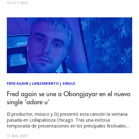
16 OCT 2023
charts de Reino Unido a la fecha "ten" lo muestra junto a
Jozzy por primera vez. Como
FRED AGAIN
|
LANZAMIENTO
|
SINGLE
Fred again se une a Obongjayar en el nuevo
single ‘adore u’
El productor, músico y DJ presentó esta canción la semana
pasada en Lollapalooza Chicago. Tras una exitosa
temporada de presentaciones en los principales festivales
como Coachella, Primavera Sound, Glastonbury,
11 AUG 2023
Lollapalooza Chicago, entre otros, Fred again se unió a