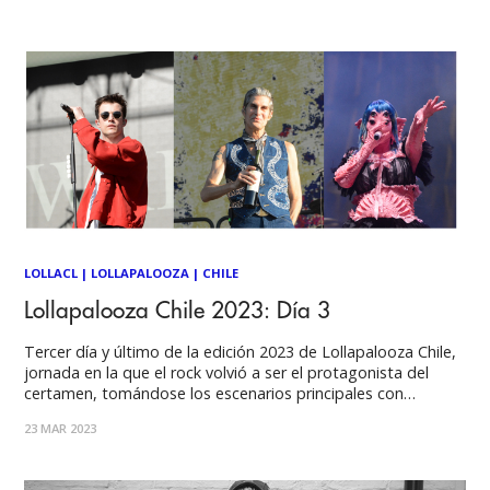
Obongjayar en el nuevo single, ‘adore u’, su primer
lanzamiento del año
LOLLACL
|
LOLLAPALOOZA
|
CHILE
Lollapalooza Chile 2023: Día 3
Tercer día y último de la edición 2023 de Lollapalooza Chile,
jornada en la que el rock volvió a ser el protagonista del
certamen, tomándose los escenarios principales con
números que hicieron las delicias de los amantes de los riffs
23 MAR 2023
y la distorsión. Durante la tarde del domingo se dieron