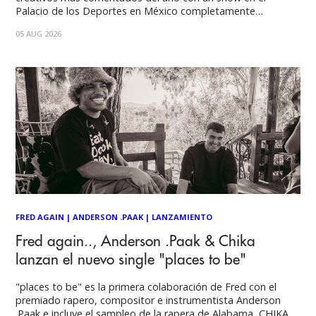
Palacio de los Deportes en México completamente
agotado, donde los boletos se vendieron en menos de una
05 AUG 2026
hora. "9 months & 50 hours" trascendió el formato
tradicional de un lanzamiento
FRED AGAIN
|
ANDERSON .PAAK
|
LANZAMIENTO
Fred again.., Anderson .Paak & Chika
lanzan el nuevo single "places to be"
"places to be" es la primera colaboración de Fred con el
premiado rapero, compositor e instrumentista Anderson
.Paak e incluye el sampleo de la rapera de Alabama, CHIKA,