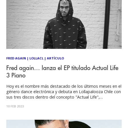
FRED AGAIN
|
LOLLACL
|
ARTÍCULO
Fred again… lanza el EP titulado Actual Life
3 Piano
Hoy es el nombre más destacado de los últimos meses en el
género dance electrónica y debuta en Lollapalooza Chile con
sus tres discos dentro del concepto "Actual Life",
mostrando todo lo que ocurre dentro de su imaginación con
10 FEB 2023
sonidos que abarcan estilos como el pop, el downtempo,
house, hip-hop