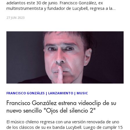
adelantos este 30 de junio. Francisco González, ex
multinstrumentista y fundador de Lucybell, regresa a la
producción discográfica y presentará su nuevo single en vivo
27 JUN 2023
en el Hard Rock Cafe Santiago. La presentación agendada
para este viernes 30 de junio, a
FRANCISCO GONZÁLES
|
LANZAMIENTO
|
MUSIC
Francisco González estrena videoclip de su
nuevo sencillo "Ojos del silencio 2"
El músico chileno regresa con una versión renovada de uno
de los clásicos de su ex banda Lucybell. Luego de cumplir 15