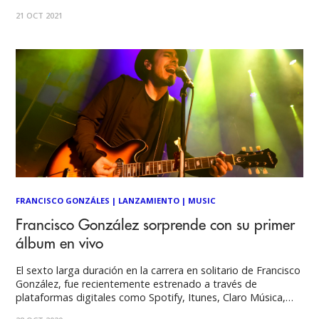
(ex-Lucybell) en su carrera solista. El músico y compositor
21 OCT 2021
chileno hoy festeja su extensa trayectoria artística con un
single
FRANCISCO GONZÁLES
|
LANZAMIENTO
|
MUSIC
Francisco González sorprende con su primer
álbum en vivo
El sexto larga duración en la carrera en solitario de Francisco
González, fue recientemente estrenado a través de
plataformas digitales como Spotify, Itunes, Claro Música,
Deezer y Youtube, bajo el nombre de "Conexión En Vivo", la