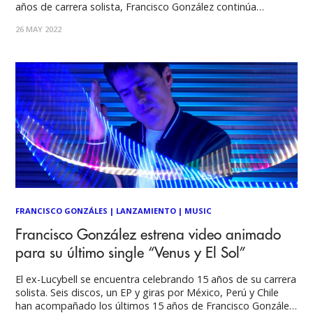
años de carrera solista, Francisco González continúa
estrenando nueva música. En esta ocasión nos presenta
26 MAY 2022
“Ojos del Silencio 2”, una versión renovada de una canción
que originalmente fue
FRANCISCO GONZÁLES
|
LANZAMIENTO
|
MUSIC
Francisco González estrena video animado
para su último single “Venus y El Sol”
El ex-Lucybell se encuentra celebrando 15 años de su carrera
solista. Seis discos, un EP y giras por México, Perú y Chile
han acompañado los últimos 15 años de Francisco González