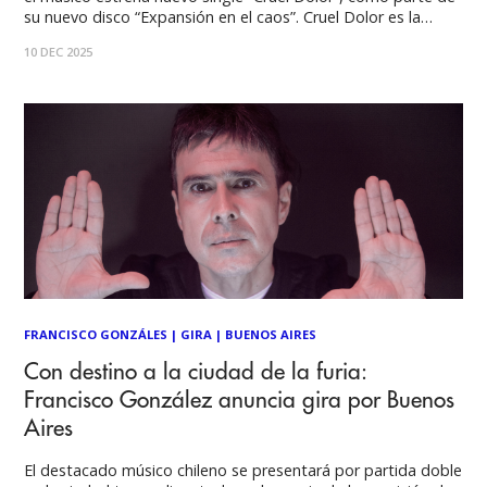
su nuevo disco “Expansión en el caos”. Cruel Dolor es la
experiencia de Francisco con el stress y una enfermedad que
10 DEC 2025
padeció: “Esta dolorosa vivencia me sirvió para expresar el
daño
FRANCISCO GONZÁLES
|
GIRA
|
BUENOS AIRES
Con destino a la ciudad de la furia:
Francisco González anuncia gira por Buenos
Aires
El destacado músico chileno se presentará por partida doble