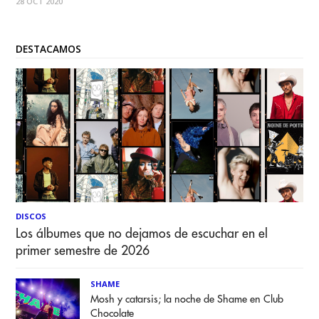
28 OCT 2020
producción discográfica incluye 8 canciones, 4 del EP
+Humano y 4 singles tomados de
DESTACAMOS
DISCOS
Los álbumes que no dejamos de escuchar en el
primer semestre de 2026
SHAME
Mosh y catarsis; la noche de Shame en Club
Chocolate