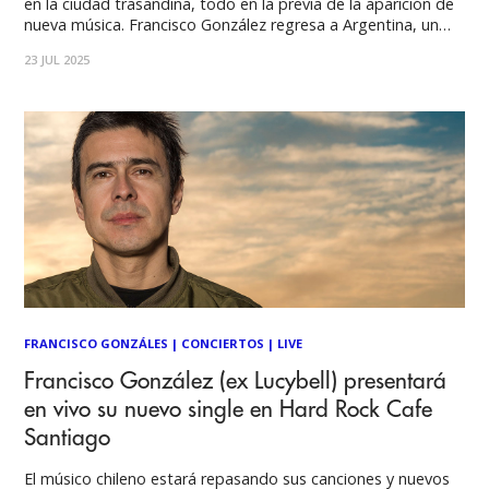
en la ciudad trasandina, todo en la previa de la aparición de
nueva música. Francisco González regresa a Argentina, un
lugar que en su biografía es mucho más que un destino
23 JUL 2025
musical: un punto clave de inflexión en su historia personal
FRANCISCO GONZÁLES
|
CONCIERTOS
|
LIVE
Francisco González (ex Lucybell) presentará
en vivo su nuevo single en Hard Rock Cafe
Santiago
El músico chileno estará repasando sus canciones y nuevos