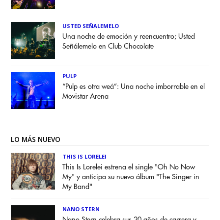
USTED SEÑALEMELO
Una noche de emoción y reencuentro; Usted
Señálemelo en Club Chocolate
PULP
“Pulp es otra weá”: Una noche imborrable en el
Movistar Arena
LO MÁS NUEVO
THIS IS LORELEI
This Is Lorelei estrena el single "Oh No Now
My" y anticipa su nuevo álbum "The Singer in
My Band"
NANO STERN
Nano Stern celebra sus 20 años de carrera y