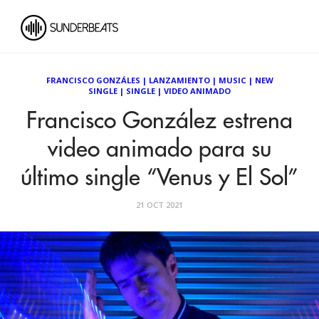
FRANCISCO GONZÁLES
|
LANZAMIENTO
|
MUSIC
|
NEW
SINGLE
|
SINGLE
|
VIDEO ANIMADO
Francisco González estrena
video animado para su
último single “Venus y El Sol”
21 OCT 2021