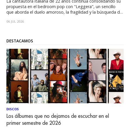
La cantautora italiana de 22 años continúa consolidando su
propuesta en el bedroom pop con "Leggera", un sencillo
que aborda el duelo amoroso, la fragilidad y la búsqueda de
un nuevo comienzo. Con una creciente comunidad en redes
06 JUL 2026
sociales y un estilo marcado por la honestidad, la artista se
perfila
DESTACAMOS
DISCOS
Los álbumes que no dejamos de escuchar en el
primer semestre de 2026