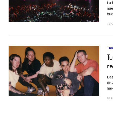
La 
nue
que
A p
12 A
de 
TUR
Tu
re
Des
de 
har
semana. Ver esta public
09 A
comp
Chi