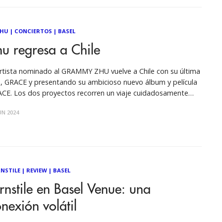
ZHU
|
CONCIERTOS
|
BASEL
u regresa a Chile
artista nominado al GRAMMY ZHU vuelve a Chile con su última
a, GRACE y presentando su ambicioso nuevo álbum y película
CE. Los dos proyectos recorren un viaje cuidadosamente
ito de la oscuridad a la luz, de la tensión a la liberación, de la
UN 2024
ertidumbre a la paz. ZHU
NSTILE
|
REVIEW
|
BASEL
rnstile en Basel Venue: una
nexión volátil