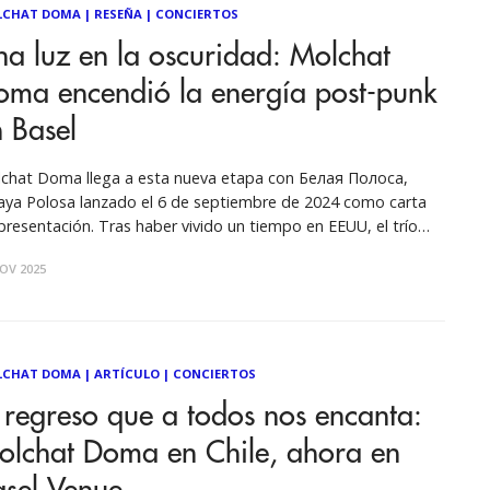
LCHAT DOMA
|
RESEÑA
|
CONCIERTOS
a luz en la oscuridad: Molchat
oma encendió la energía post-punk
 Basel
chat Doma llega a esta nueva etapa con Белая Полоса,
aya Polosa lanzado el 6 de septiembre de 2024 como carta
presentación. Tras haber vivido un tiempo en EEUU, el trío
lorruso mantuvo su melancolía característica pero abrió su
OV 2025
eta sonora: drum machines más marcadas, sintetizadores
ansivos y arreglos
LCHAT DOMA
|
ARTÍCULO
|
CONCIERTOS
 regreso que a todos nos encanta:
olchat Doma en Chile, ahora en