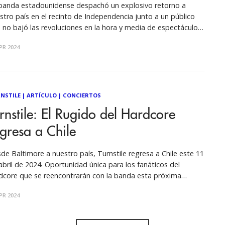
banda estadounidense despachó un explosivo retorno a
stro país en el recinto de Independencia junto a un público
 no bajó las revoluciones en la hora y media de espectáculo.
esar del reducido espacio y la ausencia de pantallas, las más
PR 2024
3.500 personas que repletaron el
NSTILE
|
ARTÍCULO
|
CONCIERTOS
rnstile: El Rugido del Hardcore
gresa a Chile
de Baltimore a nuestro país, Turnstile regresa a Chile este 11
abril de 2024. Oportunidad única para los fanáticos del
dcore que se reencontrarán con la banda esta próxima
ación en Instagram Una publicación
PR 2024
artida por SunderBeats (@sunderbeats) Tras debutar en
le en el Festival Lollapalooza