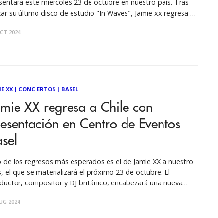
sentará este miércoles 23 de octubre en nuestro país. Tras
zar su último disco de estudio "In Waves", Jamie xx regresa a
le en uno de sus mejores momentos musicales. Por: Fabián
CT 2024
Valdebenito Ver esta publicación en Instagram Una
IE XX
|
CONCIERTOS
|
BASEL
mie XX regresa a Chile con
esentación en Centro de Eventos
sel
 de los regresos más esperados es el de Jamie XX a nuestro
s, el que se materializará el próximo 23 de octubre. El
ductor, compositor y DJ británico, encabezará una nueva
ha de Club Fauna, la que se llevará a cabo en Centro de
UG 2024
ntos Basel. El artista que