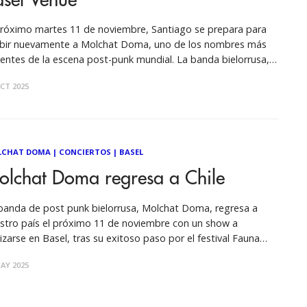
asel Venue
próximo martes 11 de noviembre, Santiago se prepara para
ibir nuevamente a Molchat Doma, uno de los nombres más
entes de la escena post-punk mundial. La banda bielorrusa,
onocida por su mezcla de sintetizadores fríos, guitarras
CT 2025
sas y voces cargadas de melancolía, se presentará en el
tro de Eventos
LCHAT DOMA
|
CONCIERTOS
|
BASEL
olchat Doma regresa a Chile
banda de post punk bielorrusa, Molchat Doma, regresa a
tro país el próximo 11 de noviembre con un show a
lizarse en Basel, tras su exitoso paso por el festival Fauna
mavera de 2023. El trío originario de Minsk, formado por el
AY 2025
alista Egor Shkutko, el guitarrista y sintetizador