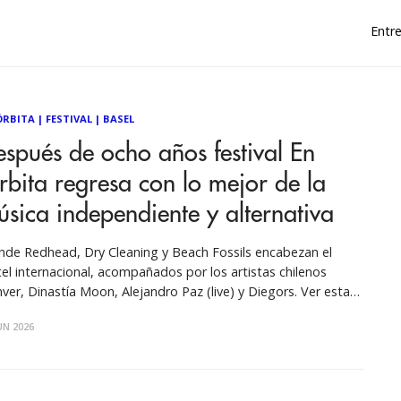
Entre
ÓRBITA
|
FESTIVAL
|
BASEL
spués de ocho años festival En
bita regresa con lo mejor de la
sica independiente y alternativa
nde Redhead, Dry Cleaning y Beach Fossils encabezan el
tel internacional, acompañados por los artistas chilenos
er, Dinastía Moon, Alejandro Paz (live) y Diegors. Ver esta
ción en Instagram Una publicación compartida por
UN 2026
eats (@sunderbeats) Los días jueves 24 y viernes 25 de
tiembre se realizará una nueva edición del