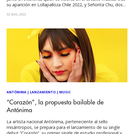
su aparición en Lollapalloza Chile 2022, y Señorita Chu, dos
mujeres claves de la nueva generación de artistas chilenas.
02 AUG 2022
Alegría, empoderamiento y motivación. Eso es lo que busca
provocar
ANTÓNIMA
|
LANZAMIENTO
|
MUSIC
“Corazón”, la propuesta bailable de
Antónima
La artista nacional Antónima, perteneciente al sello
misántropos, se prepara para el lanzamiento de su single
debut “Corazón”, su primer single de estudio profesional y