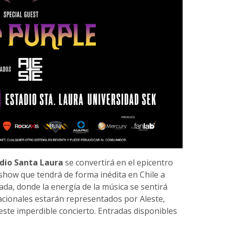
dio Santa Laura
se convertirá en el epicentro
 show que tendrá de forma inédita en Chile a
nada, donde la energía de la música se sentirá
acionales estarán representados por Aleste,
este imperdible concierto. Entradas disponibles