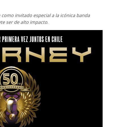
como invitado especial a la icónica banda
te ser de alto impacto
.