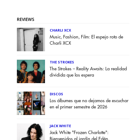
REVIEWS
CHARLI XCX
Music, Fashion, Film: El espejo roto de
Charli XCX
THE STROKES
The Strokes – Reality Awaits: La realidad
dividida que los espera
DISCOS
Los álbumes que no dejamos de escuchar
en el primer semestre de 2026
JACK WHITE
Jack White "Frozen Charlotte":
Bienvenidos al jardín del Edén.