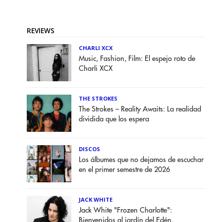
REVIEWS
CHARLI XCX
Music, Fashion, Film: El espejo roto de
Charli XCX
THE STROKES
The Strokes – Reality Awaits: La realidad
dividida que los espera
DISCOS
Los álbumes que no dejamos de escuchar
en el primer semestre de 2026
JACK WHITE
Jack White "Frozen Charlotte":
Bienvenidos al jardín del Edén.