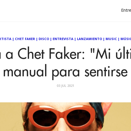
Entre
RTISTA
|
CHET FAKER
|
DISCO
|
ENTREVISTA
|
LANZAMIENTO
|
MUSIC
|
MÚSI
a a Chet Faker: "Mi úl
 manual para sentirse
03 JUL 2021