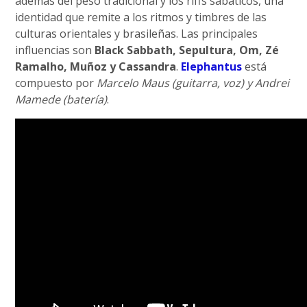
además del peso tradicional y los riffs sabáticos, una
identidad que remite a los ritmos y timbres de las
culturas orientales y brasileñas. Las principales
influencias son
Black Sabbath, Sepultura, Om, Zé
Ramalho, Muñoz y Cassandra
.
Elephantus
está
compuesto por
Marcelo Maus (guitarra, voz) y Andrei
Mamede (batería)
.