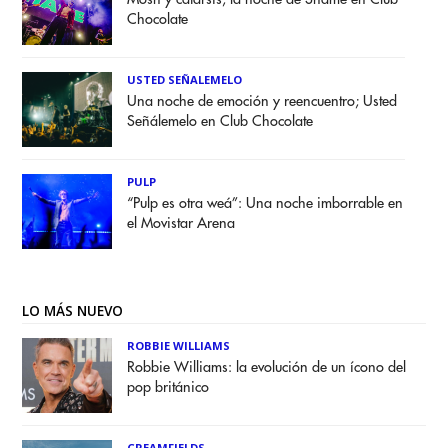
Chocolate
USTED SEÑALEMELO
Una noche de emoción y reencuentro; Usted
Señálemelo en Club Chocolate
PULP
“Pulp es otra weá”: Una noche imborrable en
el Movistar Arena
LO MÁS NUEVO
ROBBIE WILLIAMS
Robbie Williams: la evolución de un ícono del
pop británico
CREAMFIELDS