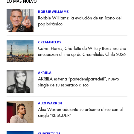
LO MÁS NUEVO
ROBBIE WILLIAMS
Robbie Williams: la evolución de un ícono del
pop británico
CREAMFIELDS
Calvin Harris, Charlotte de Witte y Boris Brejcha
encabezan el line up de Creamfields Chile 2026
AKRIILA
AKRIILA estrena “partedemipartedeti”, nuevo
single de su esperado disco
ALEX WARREN
Alex Warren adelanta su próximo disco con el
single "RESCUER"
SURFESTIVAL