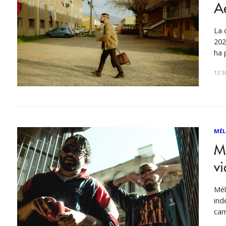
A
La 
202
ha 
bas
12 S
com
Imá
MÉL
Mé
vi
Mél
ind
car
und