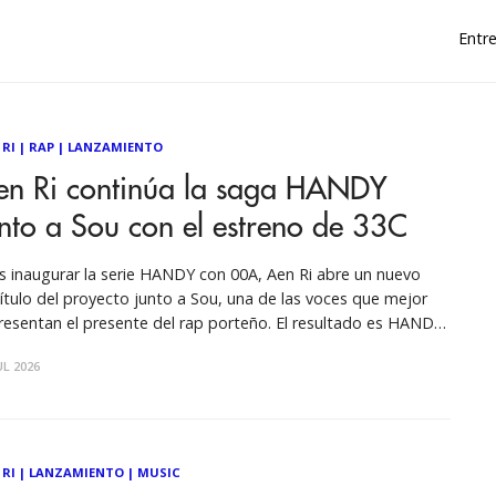
Entre
 RI
|
RAP
|
LANZAMIENTO
en Ri continúa la saga HANDY
nto a Sou con el estreno de 33C
s inaugurar la serie HANDY con 00A, Aen Ri abre un nuevo
ítulo del proyecto junto a Sou, una de las voces que mejor
resentan el presente del rap porteño. El resultado es HANDY
: un EP de cuatro canciones producido íntegramente por
UL 2026
ba que transforma la rabia y el
 RI
|
LANZAMIENTO
|
MUSIC