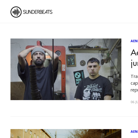
AEN
A
ju
Tra
cap
rep
33C
06 J
Kim
AEN