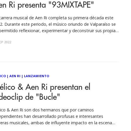
en Ri presenta "93MIXTAPE"
carrera musical de Aen Ri completa su primera década este
2. Durante este periodo, el músico oriundo de Valparaíso se
permitido reflexionar, experimentar y deconstruir sus propias
es creativas, dejando huella de sus procesos en proyectos
EP 2022
o el rock rapero de Maladictos y su EP Consumiendo
genes, Nvabia
ICO
|
AEN RI
|
LANZAMIENTO
lico & Aen Ri presentan el
deoclip de "Bucle"
ico & Aen Ri son dos hermanos que por caminos
ependientes han desarrollado profusas e interesantes
reras musicales, ambas de influyente impacto en la escena
erground de la quinta región en las últimas dos décadas. El