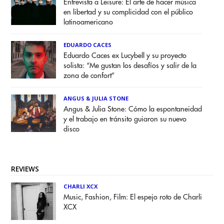
Entrevista a Leisure: El arte de hacer música
en libertad y su complicidad con el público
latinoamericano
EDUARDO CACES
Eduardo Caces ex Lucybell y su proyecto
solista: “Me gustan los desafíos y salir de la
zona de confort”
ANGUS & JULIA STONE
Angus & Julia Stone: Cómo la espontaneidad
y el trabajo en tránsito guiaron su nuevo
disco
REVIEWS
CHARLI XCX
Music, Fashion, Film: El espejo roto de Charli
XCX