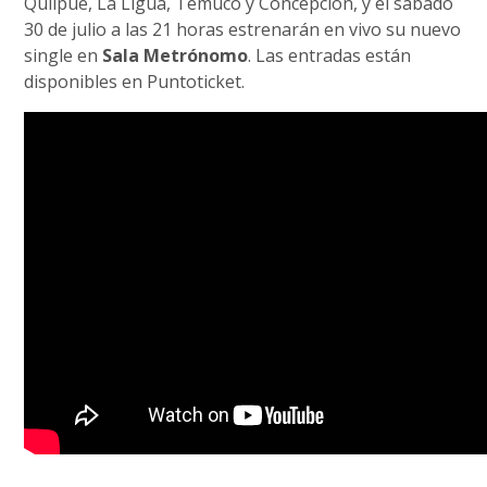
Quilpué, La Ligua, Temuco y Concepción, y el sábado
30 de julio a las 21 horas estrenarán en vivo su nuevo
single en
Sala Metrónomo
. Las entradas están
disponibles en Puntoticket.