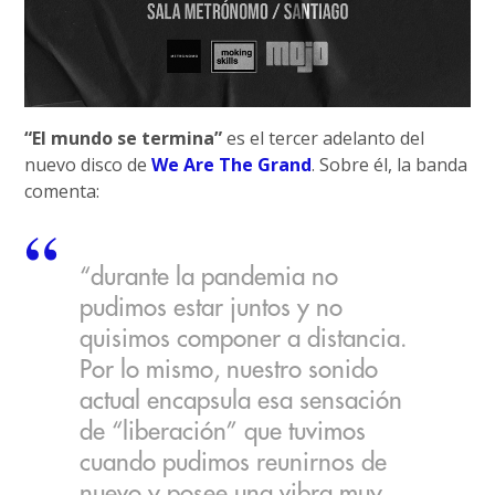
“El mundo se termina”
es el tercer adelanto del
nuevo disco de
We Are The Grand
. Sobre él, la banda
comenta:
“durante la pandemia no
pudimos estar juntos y no
quisimos componer a distancia.
Por lo mismo, nuestro sonido
actual encapsula esa sensación
de “liberación” que tuvimos
cuando pudimos reunirnos de
nuevo y posee una vibra muy