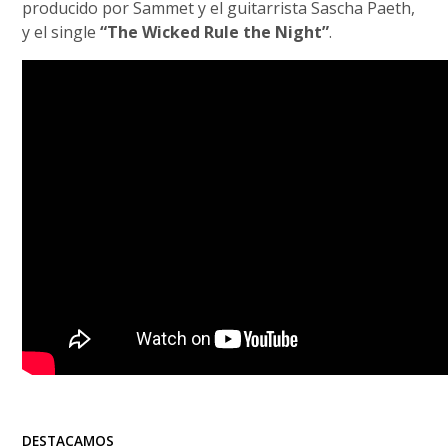
producido por Sammet y el guitarrista Sascha Paeth,
y el single
“The Wicked Rule the Night”
.
DESTACAMOS