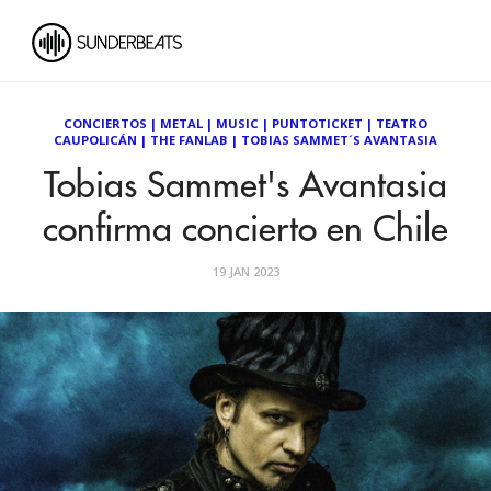
CONCIERTOS
|
METAL
|
MUSIC
|
PUNTOTICKET
|
TEATRO
CAUPOLICÁN
|
THE FANLAB
|
TOBIAS SAMMET´S AVANTASIA
Tobias Sammet's Avantasia
confirma concierto en Chile
19 JAN 2023