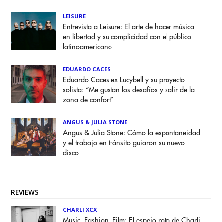
LEISURE
Entrevista a Leisure: El arte de hacer música
en libertad y su complicidad con el público
latinoamericano
EDUARDO CACES
Eduardo Caces ex Lucybell y su proyecto
solista: “Me gustan los desafíos y salir de la
zona de confort”
ANGUS & JULIA STONE
Angus & Julia Stone: Cómo la espontaneidad
y el trabajo en tránsito guiaron su nuevo
disco
REVIEWS
CHARLI XCX
Music, Fashion, Film: El espejo roto de Charli