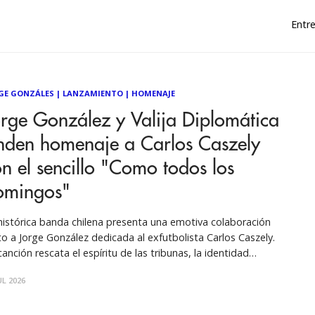
Entre
GE GONZÁLES
|
LANZAMIENTO
|
HOMENAJE
rge González y Valija Diplomática
inden homenaje a Carlos Caszely
n el sencillo "Como todos los
omingos"
histórica banda chilena presenta una emotiva colaboración
to a Jorge González dedicada al exfutbolista Carlos Caszely.
canción rescata el espíritu de las tribunas, la identidad
ular y el vínculo entre la música y el fútbol, marcando
UL 2026
más un nuevo trabajo del exlíder de Los Prisioneros junto a
ja