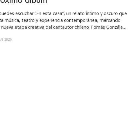
róximo álbum
puedes escuchar “En esta casa”, un relato íntimo y oscuro que
za música, teatro y experiencia contemporánea, marcando
 nueva etapa creativa del cantautor chileno Tomás González,
cara al lanzamiento de su tercer disco en 2026. Recién llegado
AN 2026
Estocolmo, Suecia, donde estuvo dos meses componiendo la
ica