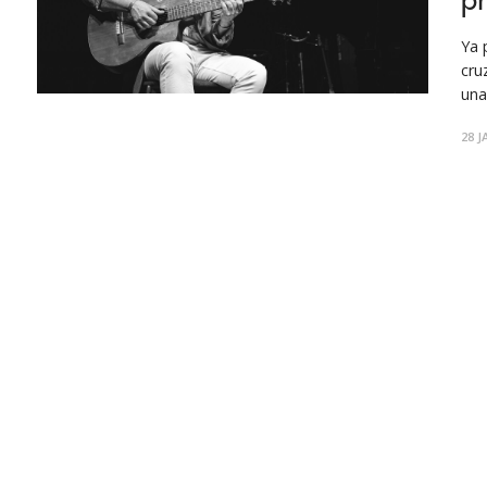
p
Ya 
cru
una
de 
28 J
de 
mús