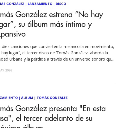
ÁS GONZÁLEZ
|
LANZAMIENTO
|
DISCO
omás González estrena “No hay
gar”, su álbum más íntimo y
xpansivo
 diez canciones que convierten la melancolía en movimiento,
 hay lugar”, el tercer disco de Tomás González, aborda la
edad urbana y la pérdida a través de un universo sonoro que
za la electrónica, ritmos tradicionales y letras profundas. El
AY 2026
vo álbum ya está disponible en todas las plataformas
ZAMIENTO
|
ÁLBUM
|
TOMÁS GONZÁLEZ
omás González presenta "En esta
sa", el tercer adelanto de su