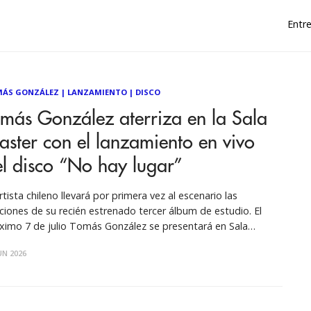
Entre
ÁS GONZÁLEZ
|
LANZAMIENTO
|
DISCO
más González aterriza en la Sala
ster con el lanzamiento en vivo
l disco “No hay lugar”
artista chileno llevará por primera vez al escenario las
ciones de su recién estrenado tercer álbum de estudio. El
ximo 7 de julio Tomás González se presentará en Sala
ter de Radio Universidad de Chile, con un concierto que
UN 2026
nirá a parte de los músicos que participaron en la