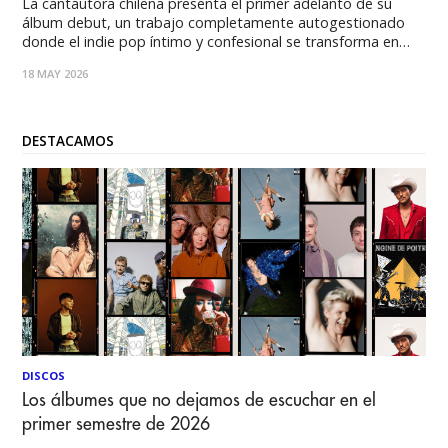
La cantautora chilena presenta el primer adelanto de su
álbum debut, un trabajo completamente autogestionado
donde el indie pop íntimo y confesional se transforma en
refugio para corazones sensibles. Luego de construir un
18 MAY 2026
universo propio a través de EPs y lanzamientos
independientes, Titina Elegante regresa con “Día gris
(envidiosa)”, una
DESTACAMOS
DISCOS
Los álbumes que no dejamos de escuchar en el
primer semestre de 2026