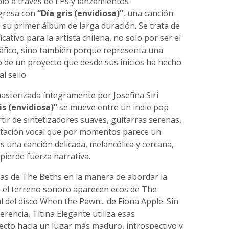
io a través de EPs y lanzamientos
gresa con
“Día gris (envidiosa)”
, una canción
de su primer álbum de larga duración. Se trata de
ativo para la artista chilena, no solo por ser el
áfico, sino también porque representa una
 de un proyecto que desde sus inicios ha hecho
l sello.
sterizada íntegramente por Josefina Siri
is (envidiosa)”
se mueve entre un indie pop
rtir de sintetizadores suaves, guitarras serenas,
retación vocal que por momentos parece un
es una canción delicada, melancólica y cercana,
pierde fuerza narrativa.
ctas de The Beths en la manera de abordar la
en el terreno sonoro aparecen ecos de The
 del disco When the Pawn... de Fiona Apple. Sin
rencia, Titina Elegante utiliza esas
ecto hacia un lugar más maduro, introspectivo y