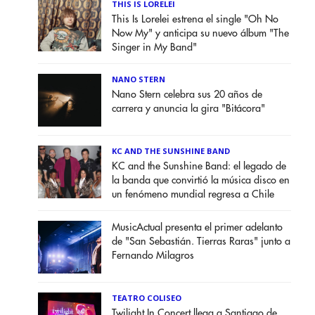
THIS IS LORELEI
This Is Lorelei estrena el single "Oh No
Now My" y anticipa su nuevo álbum "The
Singer in My Band"
NANO STERN
Nano Stern celebra sus 20 años de
carrera y anuncia la gira "Bitácora"
KC AND THE SUNSHINE BAND
KC and the Sunshine Band: el legado de
la banda que convirtió la música disco en
un fenómeno mundial regresa a Chile
MusicActual presenta el primer adelanto
de "San Sebastián. Tierras Raras" junto a
Fernando Milagros
TEATRO COLISEO
Twilight In Concert llega a Santiago de