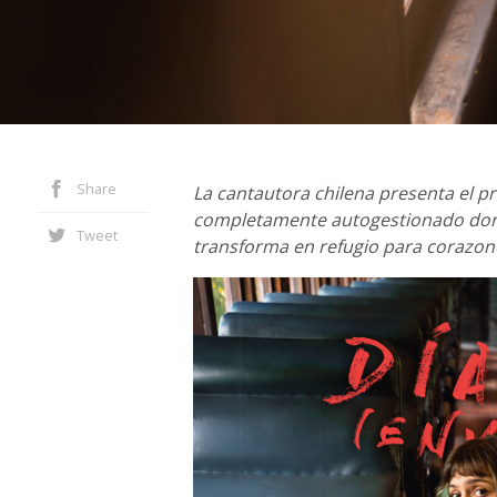
Share
La cantautora chilena presenta el p
completamente autogestionado donde
Tweet
transforma en refugio para corazone