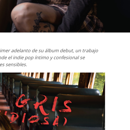
rimer adelanto de su álbum debut, un trabajo
 el indie pop íntimo y confesional se
s sensibles.