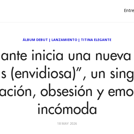
Entre
ÁLBUM DEBUT
|
LANZAMIENTO
|
TITINA ELEGANTE
gante inicia una nuev
s (envidiosa)”, un sin
ación, obsesión y emo
incómoda
18 MAY 2026