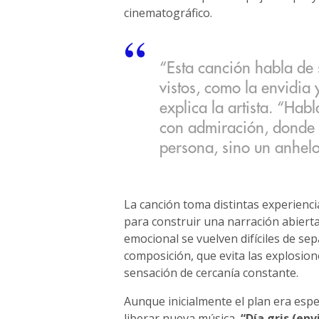
cinematográfico.
“Esta canción habla de 
vistos, como la envidia 
explica la artista. “Hab
con admiración, donde 
persona, sino un anhelo
La canción toma distintas experienci
para construir una narración abierta
emocional se vuelven difíciles de se
composición, que evita las explosion
sensación de cercanía constante.
Aunque inicialmente el plan era esp
liberar nueva música,
“Día gris (env