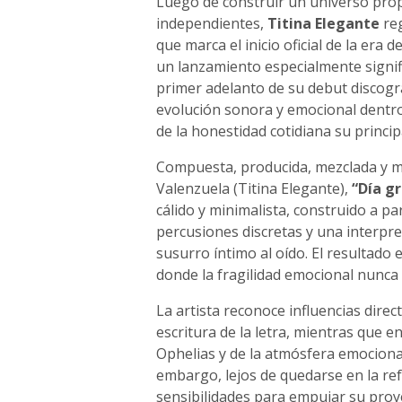
Luego de construir un universo prop
independientes,
Titina Elegante
re
que marca el inicio oficial de la era 
un lanzamiento especialmente signific
primer adelanto de su debut discogr
evolución sonora y emocional dentro
de la honestidad cotidiana su principa
Compuesta, producida, mezclada y ma
Valenzuela (Titina Elegante),
“Día gr
cálido y minimalista, construido a pa
percusiones discretas y una interp
susurro íntimo al oído. El resultado 
donde la fragilidad emocional nunca 
La artista reconoce influencias dire
escritura de la letra, mientras que 
Ophelias y de la atmósfera emocional
embargo, lejos de quedarse en la refe
sensibilidades para empujar su proy