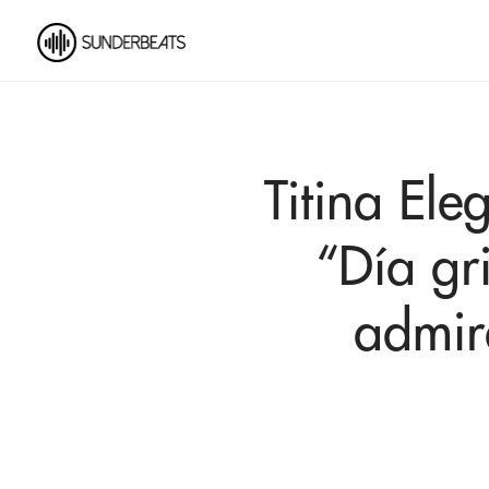
Titina Ele
“Día gri
admir