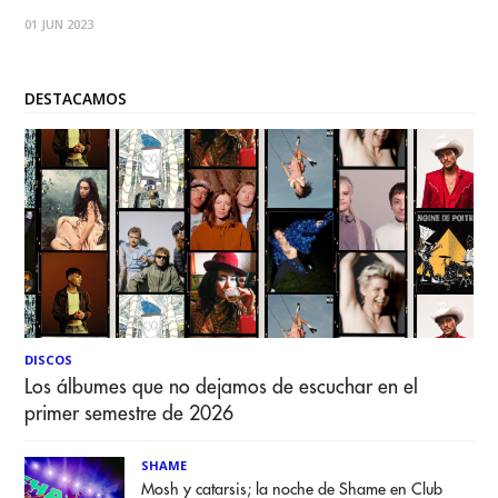
que tenía ese saborcito a “deuda saldada”, porque tanto la
01 JUN 2023
banda como sus seguidores locales, se
DESTACAMOS
DISCOS
Los álbumes que no dejamos de escuchar en el
primer semestre de 2026
SHAME
Mosh y catarsis; la noche de Shame en Club