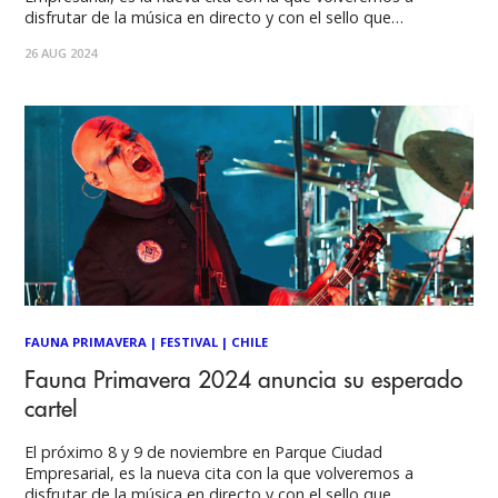
disfrutar de la música en directo y con el sello que
caracteriza al Festival Fauna Primavera, actos de vanguardia,
26 AUG 2024
clásicos y de culto de la música indie, reuniendo también en
FAUNA PRIMAVERA
|
FESTIVAL
|
CHILE
Fauna Primavera 2024 anuncia su esperado
cartel
El próximo 8 y 9 de noviembre en Parque Ciudad
Empresarial, es la nueva cita con la que volveremos a
disfrutar de la música en directo y con el sello que