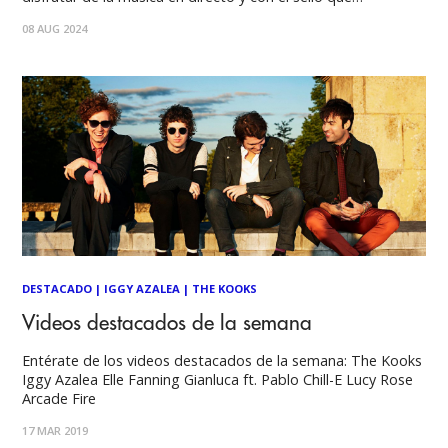
caracteriza al Festival Fauna Primavera, actos de vanguardia,
08 AUG 2024
clásicos y de culto de la música indie, reuniendo también en
DESTACADO
|
IGGY AZALEA
|
THE KOOKS
Videos destacados de la semana
Entérate de los videos destacados de la semana: The Kooks
Iggy Azalea Elle Fanning Gianluca ft. Pablo Chill-E Lucy Rose
Arcade Fire
17 MAR 2019