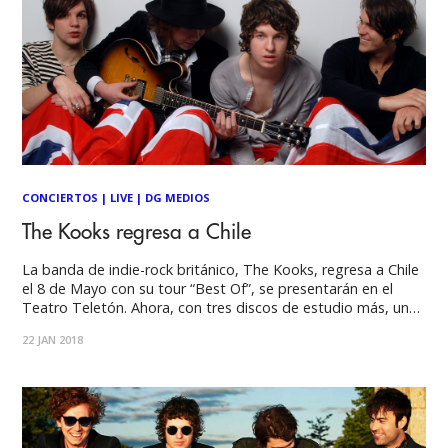
CONCIERTOS
|
LIVE
|
DG MEDIOS
The Kooks regresa a Chile
La banda de indie-rock británico, The Kooks, regresa a Chile
el 8 de Mayo con su tour “Best Of”, se presentarán en el
Teatro Teletón. Ahora, con tres discos de estudio más, una
serie de giras mundiales masivas, premios y elogios de la
22 JAN 2018
crítica, quedó claro que el décimo