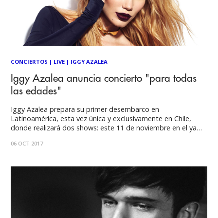
CONCIERTOS
|
LIVE
|
IGGY AZALEA
Iggy Azalea anuncia concierto "para todas
las edades"
Iggy Azalea prepara su primer desembarco en
Latinoamérica, esta vez única y exclusivamente en Chile,
donde realizará dos shows: este 11 de noviembre en el ya
anunciado Fauna Primavera, como uno de los números
06 OCT 2017
principales, y -a pedido de su fanaticada local, también en
un concierto en solitario y para