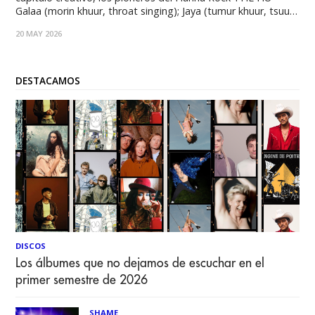
Galaa (morin khuur, throat singing); Jaya (tumur khuur, tsuur,
throat singing); Enkush (morin khuur, throat singing); y
20 MAY 2026
Temka (tovshuur, throat singing) — anuncian
orgullosamente su próximo tercer álbum de estudio, HUN,
que
DESTACAMOS
DISCOS
Los álbumes que no dejamos de escuchar en el
primer semestre de 2026
SHAME