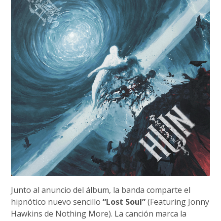
Junto al anuncio del álbum, la banda comparte el
hipnótico nuevo sencillo
“Lost Soul”
(Featuring Jonny
Hawkins de Nothing More). La canción marca la