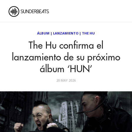
ÁLBUM
|
LANZAMIENTO
|
THE HU
The Hu confirma el
lanzamiento de su próximo
álbum ‘HUN’
20 MAY 2026