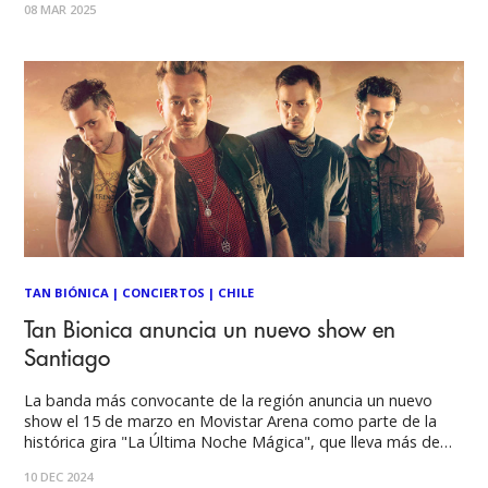
08 MAR 2025
único. Una gira que ha tenido 5 sold outs en
TAN BIÓNICA
|
CONCIERTOS
|
CHILE
Tan Bionica anuncia un nuevo show en
Santiago
La banda más convocante de la región anuncia un nuevo
show el 15 de marzo en Movistar Arena como parte de la
histórica gira "La Última Noche Mágica", que lleva más de
500 mil entradas vendidas. Ver esta publicación en
10 DEC 2024
Instagram Una publicación compartida por SunderBeats