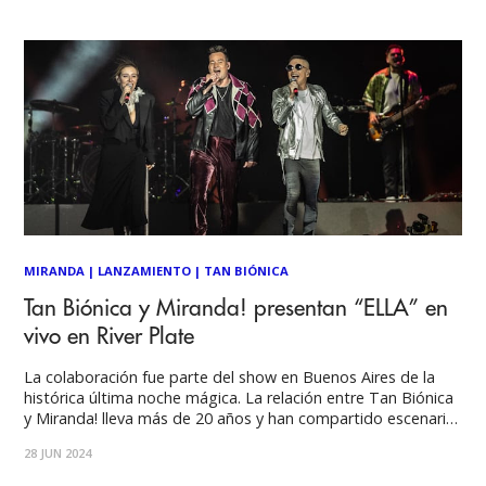
(@sunderbeats) Casi dos años
MIRANDA
|
LANZAMIENTO
|
TAN BIÓNICA
Tan Biónica y Miranda! presentan “ELLA” en
vivo en River Plate
La colaboración fue parte del show en Buenos Aires de la
histórica última noche mágica. La relación entre Tan Biónica
y Miranda! lleva más de 20 años y han compartido escenario
en infinidad de ocasiones, pero hasta hoy nunca habían
28 JUN 2024
lanzado una canción en conjunto. El 8 de diciembre de