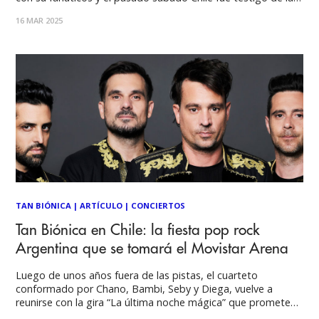
magia de Chano, Bambi, Diega y Sebas. Un encuentro que
16 MAR 2025
comenzó con un extravagante outfit de Chano cantando
‘Hola mi
TAN BIÓNICA
|
ARTÍCULO
|
CONCIERTOS
Tan Biónica en Chile: la fiesta pop rock
Argentina que se tomará el Movistar Arena
Luego de unos años fuera de las pistas, el cuarteto
conformado por Chano, Bambi, Seby y Diega, vuelve a
reunirse con la gira “La última noche mágica” que promete
brindar lo mejor de la banda en un reencuentro emotivo y