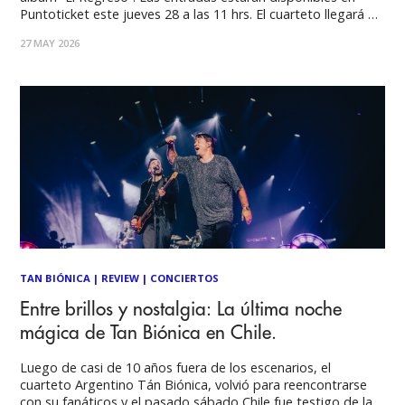
Puntoticket este jueves 28 a las 11 hrs. El cuarteto llegará a
Santiago con “El Regreso Tour”, gira que ya cuenta con más
27 MAY 2026
de una decena de fechas por Sudamérica y Europa
TAN BIÓNICA
|
REVIEW
|
CONCIERTOS
Entre brillos y nostalgia: La última noche
mágica de Tan Biónica en Chile.
Luego de casi de 10 años fuera de los escenarios, el
cuarteto Argentino Tán Biónica, volvió para reencontrarse
con su fanáticos y el pasado sábado Chile fue testigo de la