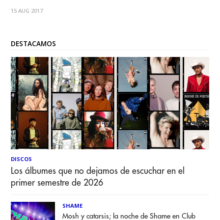
Zona Stgo Rock City del viernes 29, mientras para la jornada
15 AUG 2017
del 30 quedan los últimos tickets de esa
DESTACAMOS
DISCOS
Los álbumes que no dejamos de escuchar en el
primer semestre de 2026
SHAME
Mosh y catarsis; la noche de Shame en Club