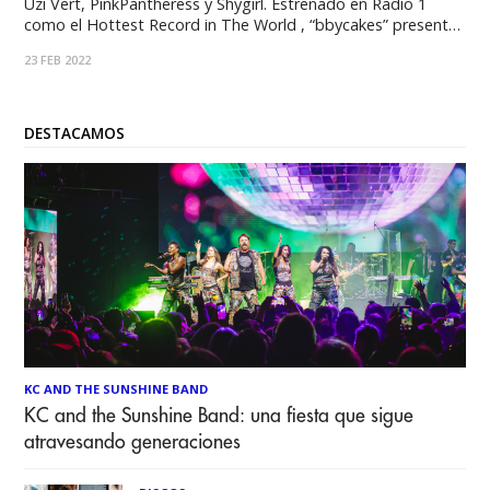
Uzi Vert, PinkPantheress y Shygirl. Estrenado en Radio 1
como el Hottest Record in The World , “bbycakes” presenta
aún más el deslumbrante mundo del tercer álbum de
23 FEB 2022
estudio de Mura Masa, que teasereó al estilo sorpresa justo
antes de
DESTACAMOS
KC AND THE SUNSHINE BAND
KC and the Sunshine Band: una fiesta que sigue
atravesando generaciones