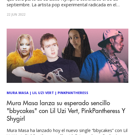
septiembre. La artista pop experimental radicada en el
Reino Unido, Shygirl, que será parte de la primera edición del
22 JUN 2022
festival Primavera Sound en Chile, presenta nuevo single:
"Come
MURA MASA
|
LIL UZI VERT
|
PINKPANTHERESS
Mura Masa lanza su esperado sencillo
"bbycakes" con Lil Uzi Vert, PinkPantheress Y
Shygirl
Mura Masa ha lanzado hoy el nuevo single “bbycakes” con Lil