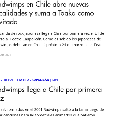
adwimps en Chile abre nuevas
ocalidades y suma a Toaka como
vitada
banda de rock japonesa llega a Chile por primera vez el 24 de
zo al Teatro Caupolicán. Como es sabido los japoneses de
wimps debutan en Chile el próximo 24 de marzo en el Teatro
policán, en marco de su* WORLD TOUR 2024 "The Way You
AR 2024
n, And the
CIERTOS
|
TEATRO CAUPOLICÁN
|
LIVE
adwimps llega a Chile por primera
ez
í es!, formados en el 2001 Radwimps saltó a la fama luego de
ar canciones para largometrajes animados que batieron