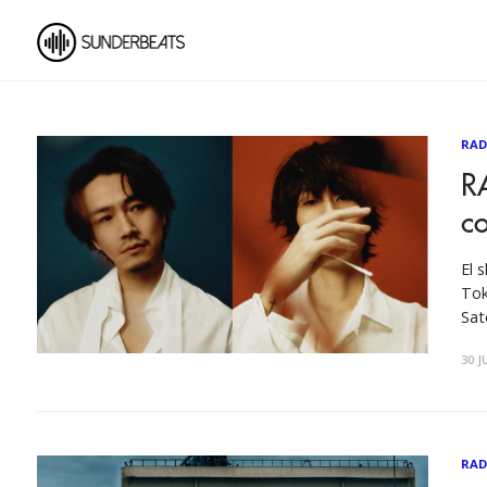
RAD
R
co
El 
Tok
Sat
mun
30 J
est
en
RAD