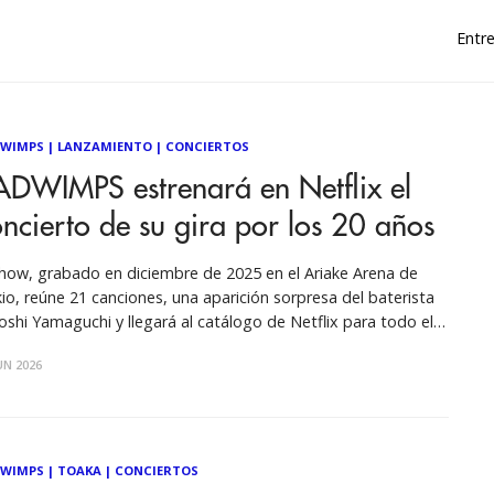
Entre
WIMPS
|
LANZAMIENTO
|
CONCIERTOS
ADWIMPS estrenará en Netflix el
ncierto de su gira por los 20 años
show, grabado en diciembre de 2025 en el Ariake Arena de
io, reúne 21 canciones, una aparición sorpresa del baterista
oshi Yamaguchi y llegará al catálogo de Netflix para todo el
do. La banda japonesa de rock RADWIMPS confirmó el
UN 2026
reno mundial de RADWIMPS 20th ANNIVERSARY LIVE TOUR
WIMPS
|
TOAKA
|
CONCIERTOS