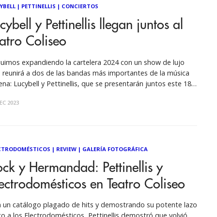
YBELL
|
PETTINELLIS
|
CONCIERTOS
cybell y Pettinellis llegan juntos al
atro Coliseo
uimos expandiendo la cartelera 2024 con un show de lujo
 reunirá a dos de las bandas más importantes de la música
lena: Lucybell y Pettinellis, que se presentarán juntos este 18
enero en Teatro Coliseo. Una tarde en donde sonarán las
EC 2023
posiciones más importantes de ambas bandas, con
CTRODOMÉSTICOS
|
REVIEW
|
GALERÍA FOTOGRÁFICA
ck y Hermandad: Pettinellis y
ectrodomésticos en Teatro Coliseo
 un catálogo plagado de hits y demostrando su potente lazo
to a los Electrodomésticos, Pettinellis demostró que volvió