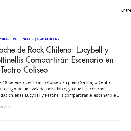
Entre
YBELL
|
PETTINELLIS
|
CONCIERTOS
che de Rock Chileno: Lucybell y
ttinellis Compartirán Escenario en
 Teatro Coliseo
e 18 de enero, el Teatro Coliseo en pleno Santiago Centro
á testigo de una velada inolvidable, ya que las icónicas
das chilenas Lucybell y Pettinellis compartirán el escenario en
 presentación única. Dos nombres fundamentales en la
AN 2024
ena musical chilena que, con sus extensas discografías, han
ado una huella