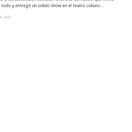
 todo y entregó un sólido show en el teatro coliseo.
sentando nueva música e interpretando interesantes covers,
UL 2023
grupo liderado por Álvaro Henríquez se mostró cercano al
lico y encendió