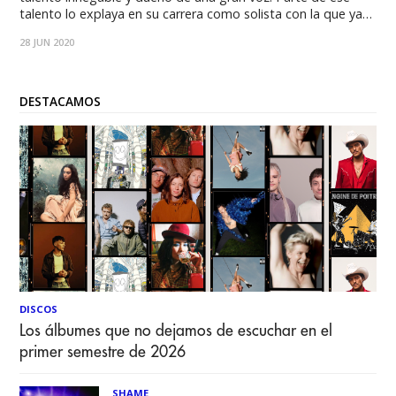
talento lo explaya en su carrera como solista con la que ya
suma dos álbumes de estudios. El último de esos discos,
28 JUN 2020
Anima, derivó en un cortometraje hiper
DESTACAMOS
DISCOS
Los álbumes que no dejamos de escuchar en el
primer semestre de 2026
SHAME