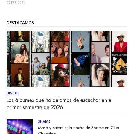
07 FEB 2021
claro que suena a ganador ese texto, pero es un
DESTACAMOS
DISCOS
Los álbumes que no dejamos de escuchar en el
primer semestre de 2026
SHAME
Mosh y catarsis; la noche de Shame en Club
Chocolate