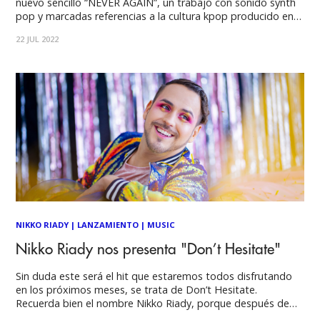
nuevo sencillo “NEVER AGAIN”, un trabajo con sonido synth
pop y marcadas referencias a la cultura kpop producido en
colaboración con el artista koreano Ultrabang del grupo
22 JUL 2022
High Tension. Con una letra que alterna el inglés y el
español, en esta
NIKKO RIADY
|
LANZAMIENTO
|
MUSIC
Nikko Riady nos presenta "Don’t Hesitate"
Sin duda este será el hit que estaremos todos disfrutando
en los próximos meses, se trata de Don’t Hesitate.
Recuerda bien el nombre Nikko Riady, porque después de
que escuches su primera canción, sin duda serás su fan. Y