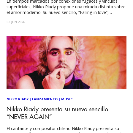
En tiempos marcados por conexiones fugaces y vínculos
superficiales, Nikko Riady propone una mirada distinta sobre
el amor moderno. Su nuevo sencillo, “Falling in love”,
realizado junto al artista Barbacius, emerge como una
03 JUN 2026
declaración de honestidad emocional, vulnerabilidad y
seguridad afectiva dentro de un cautivador universo sonoro
de R&
NIKKO RIADY
|
LANZAMIENTO
|
MUSIC
Nikko Riady presenta su nuevo sencillo
“NEVER AGAIN”
El cantante y compositor chileno Nikko Riady presenta su