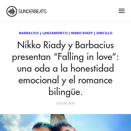
BARBACIUS
|
LANZAMIENTO
|
NIKKO RIADY
|
SENCILLO
Nikko Riady y Barbacius
presentan “Falling in love”:
una oda a la honestidad
emocional y el romance
bilingüe.
03 JUN 2026