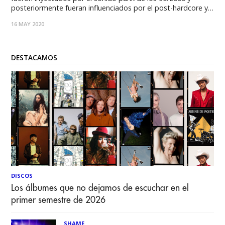
posteriormente fueran influenciados por el post-hardcore y
el rock, este año arremeten con un sonido maduro y
16 MAY 2020
reposado pero muy fresco para la escena actual, con líricas
elocuentes y sinceras en
DESTACAMOS
DISCOS
Los álbumes que no dejamos de escuchar en el
primer semestre de 2026
SHAME