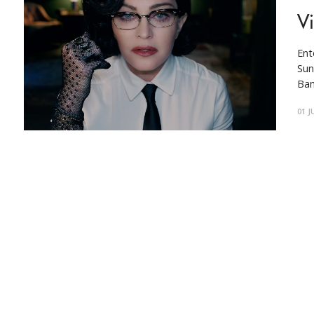
V
Ent
Sun
Ban
01 J