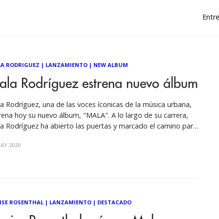
Entre
A RODRIGUEZ
|
LANZAMIENTO
|
NEW ALBUM
ala Rodríguez estrena nuevo álbum
a Rodríguez, una de las voces íconicas de la música urbana,
rena hoy su nuevo álbum, "MALA". A lo largo de su carrera,
a Rodríguez ha abierto las puertas y marcado el camino para
eres en la música urbana, a través de sus letras
AY 2020
empoderadoras y su firme personalidad. Yo
ISE ROSENTHAL
|
LANZAMIENTO
|
DESTACADO