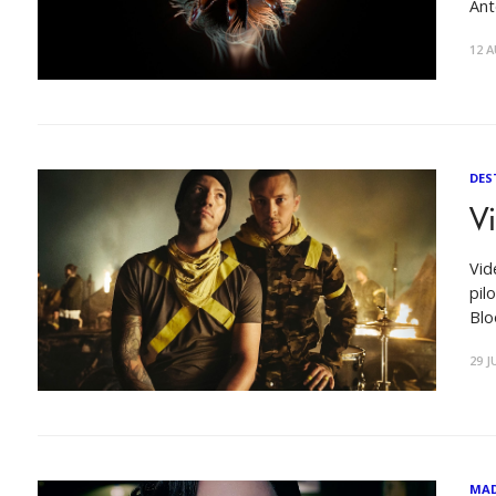
Ant
12 A
DES
V
Vid
pil
Blo
29 J
MA