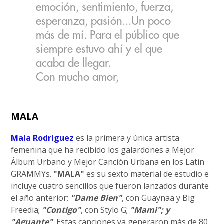
emoción, sentimiento, fuerza,
esperanza, pasión...Un poco
más de mí. Para el público que
siempre estuvo ahí y el que
acaba de llegar.
Con mucho amor,
MALA
Mala Rodríguez
es la primera y única artista
femenina que ha recibido los galardones a Mejor
Álbum Urbano y Mejor Canción Urbana en los Latin
GRAMMYs.
"MALA"
es su sexto material de estudio e
incluye cuatro sencillos que fueron lanzados durante
el año anterior:
"Dame Bien"
, con Guaynaa y Big
Freedia;
"Contigo"
, con Stylo G;
"Mami"; y
"Aguante"
. Estas canciones ya generaron más de 80