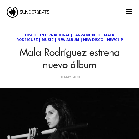
DISCO
|
INTERNACIONAL
|
LANZAMIENTO
|
MALA
RODRIGUEZ
|
MUSIC
|
NEW ALBUM
|
NEW DISCO
|
NEWCLIP
Mala Rodríguez estrena
nuevo álbum
30 MAY 2020