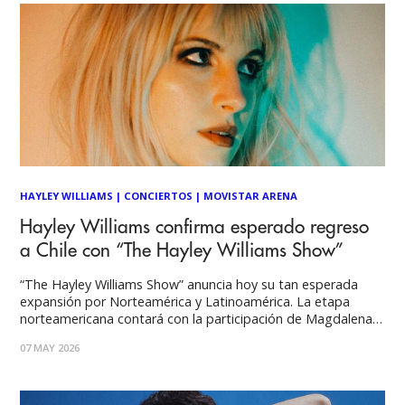
HAYLEY WILLIAMS
|
CONCIERTOS
|
MOVISTAR ARENA
Hayley Williams confirma esperado regreso
a Chile con “The Hayley Williams Show”
“The Hayley Williams Show” anuncia hoy su tan esperada
expansión por Norteamérica y Latinoamérica. La etapa
norteamericana contará con la participación de Magdalena
Bay y Rico Nasty, mientras que la cantautora Annie DiRusso
07 MAY 2026
se une en el tramo para Latinoamérica y Puerto Rico. Un
dólar de cada boleto vendido en