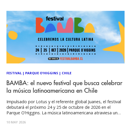
convierte
FESTIVAL
|
PARQUE O'HIGGINS
|
CHILE
BAMBA: el nuevo festival que busca celebrar
la música latinoamericana en Chile
Impulsado por Lotus y el referente global Juanes, el festival
debutará el próximo 24 y 25 de octubre de 2026 en el
Parque O’Higgins. La música latinoamericana atraviesa un
momento histórico de relevancia mundial y, para celebrarlo,
10 MAY 2026
nace BAMBA: un encuentro creado para reunir a quienes
viven cada canción