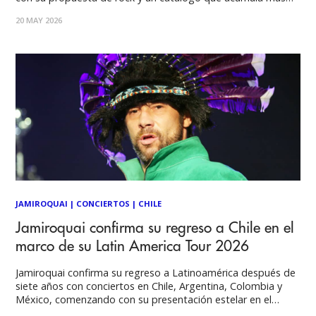
de 700 millones de reproducciones. Airbag llega en un
20 MAY 2026
momento de intensa actividad con el Tour
JAMIROQUAI
|
CONCIERTOS
|
CHILE
Jamiroquai confirma su regreso a Chile en el
marco de su Latin America Tour 2026
Jamiroquai confirma su regreso a Latinoamérica después de
siete años con conciertos en Chile, Argentina, Colombia y
México, comenzando con su presentación estelar en el
escenario Sunset del festival Rock in Rio en Brasil. 2026 es un