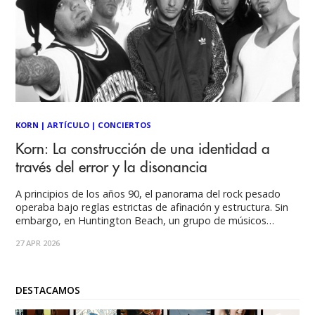
KORN
|
ARTÍCULO
|
CONCIERTOS
Korn: La construcción de una identidad a
través del error y la disonancia
A principios de los años 90, el panorama del rock pesado
operaba bajo reglas estrictas de afinación y estructura. Sin
embargo, en Huntington Beach, un grupo de músicos
provenientes de Bakersfield comenzó a experimentar con
27 APR 2026
frecuencias que la industria de la época no lograba clasificar.
Lo que Paul Pontius, ejecutivo
DESTACAMOS