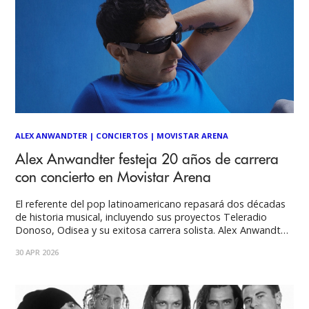
ALEX ANWANDTER
|
CONCIERTOS
|
MOVISTAR ARENA
Alex Anwandter festeja 20 años de carrera
con concierto en Movistar Arena
El referente del pop latinoamericano repasará dos décadas
de historia musical, incluyendo sus proyectos Teleradio
Donoso, Odisea y su exitosa carrera solista. Alex Anwandter,
uno de los músicos más influyentes del pop latinoamericano
30 APR 2026
contemporáneo, celebrará sus 20 años de trayectoria con un
concierto en Movistar Arena el próximo 29 de