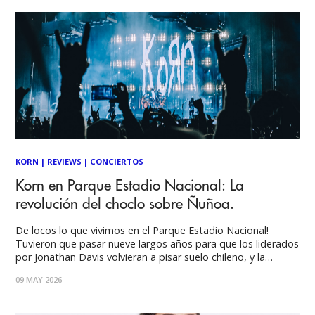
KORN
|
REVIEWS
|
CONCIERTOS
Korn en Parque Estadio Nacional: La
revolución del choclo sobre Ñuñoa.
De locos lo que vivimos en el Parque Estadio Nacional!
Tuvieron que pasar nueve largos años para que los liderados
por Jonathan Davis volvieran a pisar suelo chileno, y la
diferencia de escala fue evidente en contraste. Si bien su
09 MAY 2026
última visita en el Teatro Caupolicán tuvo ese tinte íntimo