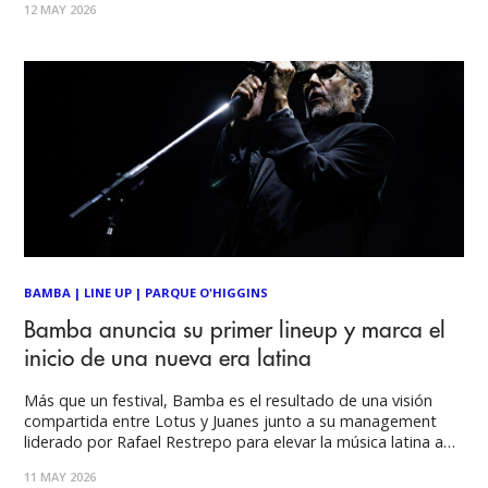
12 MAY 2026
año clave para la banda, ya que se cumplen 30 años del
lanzamiento
BAMBA
|
LINE UP
|
PARQUE O'HIGGINS
Bamba anuncia su primer lineup y marca el
inicio de una nueva era latina
Más que un festival, Bamba es el resultado de una visión
compartida entre Lotus y Juanes junto a su management
liderado por Rafael Restrepo para elevar la música latina a
una nueva dimensión. Al unir una producción de clase
11 MAY 2026
mundial con la hospitalidad que nos define, el festival se