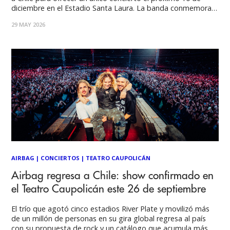
diciembre en el Estadio Santa Laura. La banda conmemorará
el 40 aniversario de su emblemático tercer álbum, Reign in
29 MAY 2026
Blood, interpretando en su totalidad esta obra que redefinió
los límites
AIRBAG
|
CONCIERTOS
|
TEATRO CAUPOLICÁN
Airbag regresa a Chile: show confirmado en
el Teatro Caupolicán este 26 de septiembre
El trío que agotó cinco estadios River Plate y movilizó más
de un millón de personas en su gira global regresa al país
con su propuesta de rock y un catálogo que acumula más