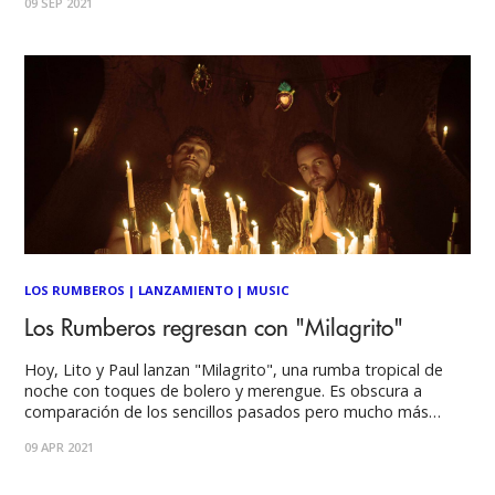
09 SEP 2021
altamar sazonada de bachata y rumba. "'Hola, Buenas
Noches' es una
LOS RUMBEROS
|
LANZAMIENTO
|
MUSIC
Los Rumberos regresan con "Milagrito"
Hoy, Lito y Paul lanzan "Milagrito", una rumba tropical de
noche con toques de bolero y merengue. Es obscura a
comparación de los sencillos pasados pero mucho más
sensual y sabrosa. "Milagrito" llega tras el éxito de "Dime
09 APR 2021
Que Sí", que a la fecha ha acumulado más de un millón