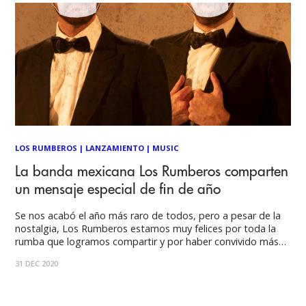
LOS RUMBEROS
|
LANZAMIENTO
|
MUSIC
La banda mexicana Los Rumberos comparten
un mensaje especial de fin de año
Se nos acabó el año más raro de todos, pero a pesar de la
nostalgia, Los Rumberos estamos muy felices por toda la
rumba que logramos compartir y por haber convivido más
que nunca con todos ustedes, aunque sea virtualmente.
31 DEC 2020
Abrimos este inolvidable año con el lanzamiento de
“Serenatas Frente