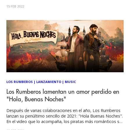
nueva colaboración, "Torpe". Es el segundo sencillo del año
15 FEB 2022
para Los Rumberos que será acompañado de
LOS RUMBEROS
|
LANZAMIENTO
|
MUSIC
Los Rumberos lamentan un amor perdido en
"Hola, Buenas Noches"
Después de varias colaboraciones en el año, Los Rumberos
lanzan su penúltimo sencillo de 2021: "Hola Buenas Noches".
En el video que lo acompaña, los piratas más románticos se
apoderan de Los Rumberos para vivir una gran aventura en