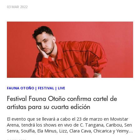
Por cambio de aforo, el próximo jueves 10 de marzo habrá
03 MAR 2022
un stock limitado de entradas a la venta
FAUNA OTOÑO
|
FESTIVAL
|
LIVE
Festival Fauna Otoño confirma cartel de
artistas para su cuarta edición
El evento que se llevará a cabo el 23 de marzo en Movistar
Arena, tendrá los shows en vivo de C. Tangana, Caribou, Sen
Senra, Soulfia, Ela Minus, Lizz, Clara Cava, Chicarica y Yeimy.
Entradas vía Puntoticket (Acceso con pase de movilidad) El