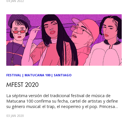
04 JAN 2022
próximo 23 de marzo se llevará a
FESTIVAL
|
MATUCANA 100
|
SANTIAGO
MFEST 2020
La séptima versión del tradicional festival de música de
Matucana 100 confirma su fecha, cartel de artistas y define
su género musical: el trap, el neoperreo y el pop. Princesa
Alba, Dindi Jane, Lizz y Tomasa del Real en una única fecha:
03 JAN 2020
17 de enero de 2020. Cuatro voces femeninas