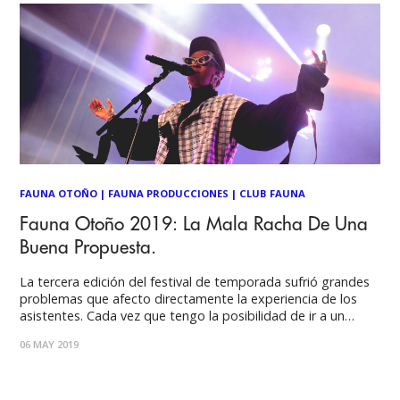
FAUNA OTOÑO
|
FAUNA PRODUCCIONES
|
CLUB FAUNA
Fauna Otoño 2019: La Mala Racha De Una
Buena Propuesta.
La tercera edición del festival de temporada sufrió grandes
problemas que afecto directamente la experiencia de los
asistentes. Cada vez que tengo la posibilidad de ir a un
festival, que en estos días es un lujo difícil de costear,
06 MAY 2019
mantengo una ansiedad por la espera desde el momento en
que