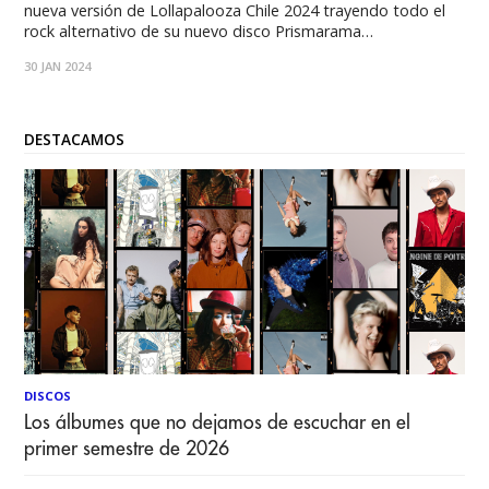
nueva versión de Lollapalooza Chile 2024 trayendo todo el
rock alternativo de su nuevo disco Prismarama
despegándose de su proyecto musical Zoé Fue en
30 JAN 2024
noviembre del año 2018 que León Larregui estuvo presente
en nuestro país, pero esa vez acompañado
DESTACAMOS
DISCOS
Los álbumes que no dejamos de escuchar en el
primer semestre de 2026