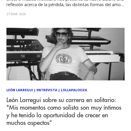
reflexión acerca de la pérdida, las distintas formas del amor
y la manera en que el arte sigue siendo la mejor revolución.
27 MAR 2026
Las rupturas suelen ser procesos complejos, pues
LEÓN LARREGUI
|
ENTREVISTA
|
LOLLAPALOOZA
León Larregui sobre su carrera en solitario:
"Mis momentos como solista son muy íntimos
y he tenido la oportunidad de crecer en
muchos aspectos”