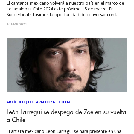
El cantante mexicano volverá a nuestro país en el marco de
Lollapalooza Chile 2024 este próximo 15 de marzo. En
Sunderbeats tuvimos la oportunidad de conversar con la
también voz de Zoé sobre su carrera en solitario, la reciente
10 MAR 2024
colaboración con Phoenix y un nuevo disco que viene en
camino.
ARTÍCULO
|
LOLLAPALOOZA
|
LOLLACL
León Larregui se despega de Zoé en su vuelta
a Chile
El artista mexicano León Larregui se hará presente en una