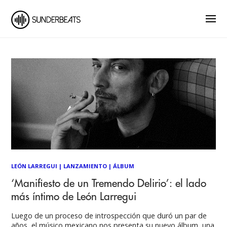
LEÓN LARREGUI
|
LANZAMIENTO
|
ÁLBUM
‘Manifiesto de un Tremendo Delirio’: el lado
más íntimo de León Larregui
Luego de un proceso de introspección que duró un par de
años, el músico mexicano nos presenta su nuevo álbum, una