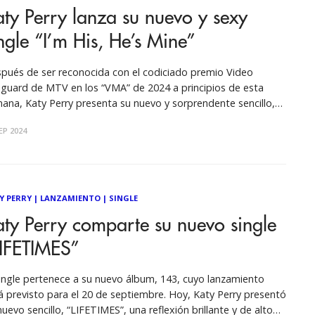
ty Perry lanza su nuevo y sexy
ngle “I’m His, He’s Mine”
pués de ser reconocida con el codiciado premio Video
guard de MTV en los “VMA” de 2024 a principios de esta
ana, Katy Perry presenta su nuevo y sorprendente sencillo,
m His, He’s Mine” (con Doechii). Intercambiando barras, los dos
EP 2024
istas explican con confianza exactamente lo que son
Y PERRY
|
LANZAMIENTO
|
SINGLE
ty Perry comparte su nuevo single
LIFETIMES”
single pertenece a su nuevo álbum, 143, cuyo lanzamiento
á previsto para el 20 de septiembre. Hoy, Katy Perry presentó
nuevo sencillo, “LIFETIMES”, una reflexión brillante y de alto