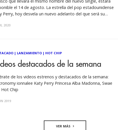
disco que llevará el mismo nombre del nuevo single, estará
ponible el 14 de agosto. La estrella del pop estadounidense
y Perry, hoy desvela un nuevo adelanto del que será su
nto disco en estudio. Se trata de "Smile", un contagioso
UL 2020
cillo, donde afirma que la vida está llena
TACADO
|
LANZAMIENTO
|
HOT CHIP
ideos destacados de la semana
érate de los videos estrenos y destacados de la semana:
ronomy ionnalee Katy Perry Princesa Alba Madonna, Swae
 Hot Chip
UN 2019
VER MÁS