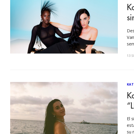
Ka
si
Des
Van
sem
“I’
13 S
art
KAT
Ka
“
El 
est
su 