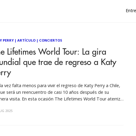
Entre
Y PERRY
|
ARTÍCULO
|
CONCIERTOS
e Lifetimes World Tour: La gira
ndial que trae de regreso a Katy
rry
a vez falta menos para vivir el regreso de Katy Perry a Chile,
que será un reencuentro de casi 10 años después de su
mera visita. En esta ocasión The Lifetimes World Tour aterriza
el Estadio Bicentenario de La Florida y podremos vivir una de
UG 2025
 puestas el