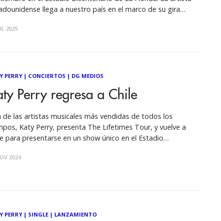
adounidense llega a nuestro país en el marco de su gira
dial The Lifetimes Tour. Perry vuelve a girar por sudamérica,
UL 2025
go de cumplir 10 años desde su
Y PERRY
|
CONCIERTOS
|
DG MEDIOS
ty Perry regresa a Chile
 de las artistas musicales más vendidas de todos los
mpos, Katy Perry, presenta The Lifetimes Tour, y vuelve a
le para presentarse en un show único en el Estadio
entenario La Florida. Reconocida por sus espectaculares
OV 2024
ws en vivo, Katy Perry ha confirmado que regresará a la
LE el
Y PERRY
|
SINGLE
|
LANZAMIENTO