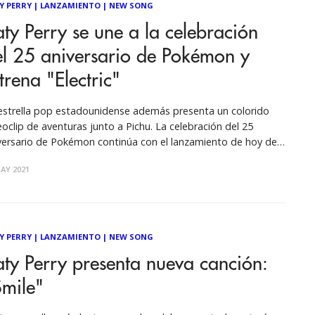
Y PERRY
|
LANZAMIENTO
|
NEW SONG
ty Perry se une a la celebración
el 25 aniversario de Pokémon y
trena "Electric"
estrella pop estadounidense además presenta un colorido
eoclip de aventuras junto a Pichu. La celebración del 25
versario de Pokémon continúa con el lanzamiento de hoy del
vo sencillo y video de la icónica artista Katy Perry, "Electric".
AY 2021
y, cuyo amor por todo lo relacionado con Pokémon se
monta
Y PERRY
|
LANZAMIENTO
|
NEW SONG
ty Perry presenta nueva canción:
Smile"