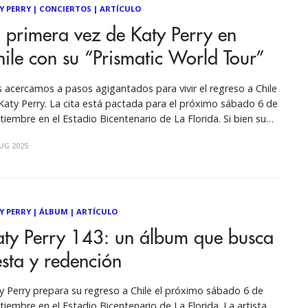
Y PERRY
|
CONCIERTOS
|
ARTÍCULO
 primera vez de Katy Perry en
ile con su “Prismatic World Tour”
 acercamos a pasos agigantados para vivir el regreso a Chile
Katy Perry. La cita está pactada para el próximo sábado 6 de
tiembre en el Estadio Bicentenario de La Florida. Si bien su
ima visita fue en 2018 en el marco de su gira: Witness: The
UG 2025
r, es
Y PERRY
|
ÁLBUM
|
ARTÍCULO
aty Perry 143: un álbum que busca
esta y redención
y Perry prepara su regreso a Chile el próximo sábado 6 de
tiembre en el Estadio Bicentenario de La Florida. La artista