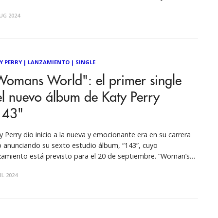
anaje sobre la infinidad del amor. La canción es de su nuevo
UG 2024
um, 143, que se lanzará el 20
Y PERRY
|
LANZAMIENTO
|
SINGLE
Womans World": el primer single
l nuevo álbum de Katy Perry
143"
y Perry dio inicio a la nueva y emocionante era en su carrera
 anunciando su sexto estudio álbum, “143”, cuyo
zamiento está previsto para el 20 de septiembre. “Woman’s
ld”, el primer sencillo, es una poderosa celebración de la
UL 2024
inidad en todas sus formas. Respecto a su nuevo