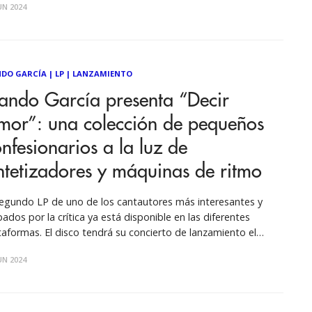
UN 2024
tival de Viña del Mar, llega a la
DO GARCÍA
|
LP
|
LANZAMIENTO
ando García presenta “Decir
mor”: una colección de pequeños
nfesionarios a la luz de
ntetizadores y máquinas de ritmo
segundo LP de uno de los cantautores más interesantes y
bados por la crítica ya está disponible en las diferentes
taformas. El disco tendrá su concierto de lanzamiento el
ado 13 de julio en el GAM, entradas ya a la venta. “Decir
UN 2024
r”, es una incursión profunda en el