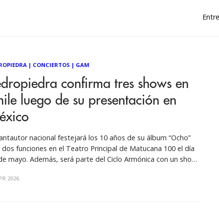
Entre
ROPIEDRA
|
CONCIERTOS
|
GAM
dropiedra confirma tres shows en
ile luego de su presentación en
éxico
cantautor nacional festejará los 10 años de su álbum “Ocho”
 dos funciones en el Teatro Principal de Matucana 100 el día
de mayo. Además, será parte del Ciclo Armónica con un show
ecial titulado “La Tómbola”, agendado para el próximo 4 de
PR 2026
io en GAM. Luego del