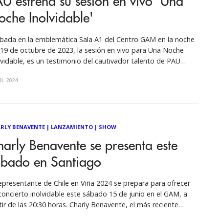
U estrena su sesión en vivo 'Una
che Inolvidable'
bada en la emblemática Sala A1 del Centro GAM en la noche
 19 de octubre de 2023, la sesión en vivo para Una Noche
lvidable, es un testimonio del cautivador talento de PAU
o músico independiente. El álbum presenta una fusión de
UL 2024
ciones de su segundo disco, Volumen Dos
RLY BENAVENTE
|
LANZAMIENTO
|
SHOW
arly Benavente se presenta este
ábado en Santiago
representante de Chile en Viña 2024 se prepara para ofrecer
concierto inolvidable este sábado 15 de junio en el GAM, a
tir de las 20:30 horas. Charly Benavente, el más reciente
resentante de Chile en la Competencia Internacional del