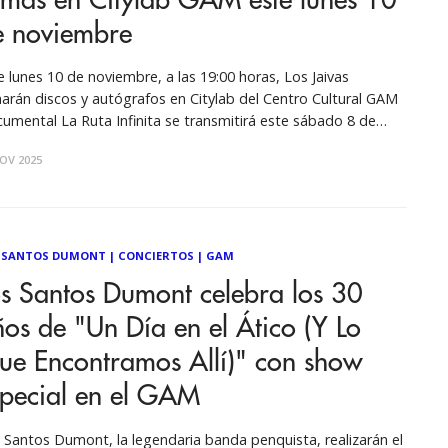
rmas en Citylab GAM este lunes 10
e noviembre
e lunes 10 de noviembre, a las 19:00 horas, Los Jaivas
marán discos y autógrafos en Citylab del Centro Cultural GAM
umental La Ruta Infinita se transmitirá este sábado 8 de
iembre a las 19.00 hrs por TVN. En el marco de la promoción
OV 2025
 histórico concierto que
 SANTOS DUMONT
|
CONCIERTOS
|
GAM
s Santos Dumont celebra los 30
os de "Un Día en el Ático (Y Lo
ue Encontramos Allí)" con show
special en el GAM
 Santos Dumont, la legendaria banda penquista, realizarán el