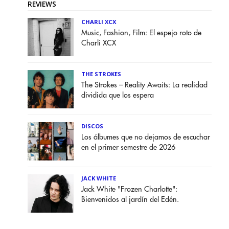
REVIEWS
CHARLI XCX
Music, Fashion, Film: El espejo roto de
Charli XCX
THE STROKES
The Strokes – Reality Awaits: La realidad
dividida que los espera
DISCOS
Los álbumes que no dejamos de escuchar
en el primer semestre de 2026
JACK WHITE
Jack White "Frozen Charlotte":
Bienvenidos al jardín del Edén.