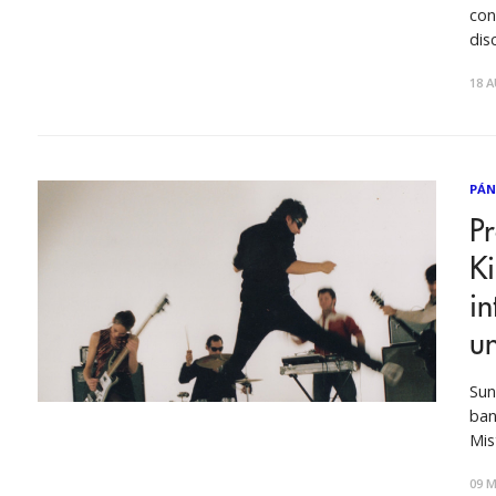
con
dis
pro
18 A
baj
PÁN
Pr
K
in
u
Sun
ban
Mis
Kin
09 M
Cat