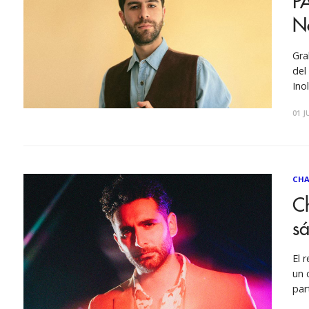
PA
No
Gra
del
Ino
com
01 J
can
CHA
Ch
s
El 
un 
par
rep