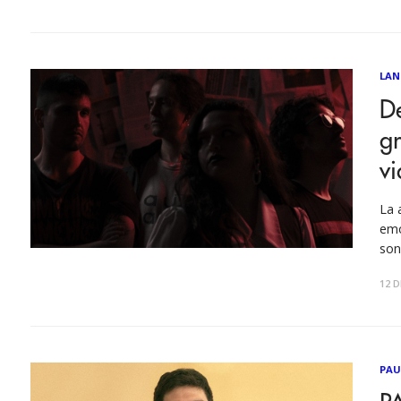
LAN
De
g
vi
La 
emo
son
esc
12 D
acl
ten
PAU