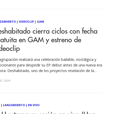
ZAMIENTO
|
VIDEOCLIP
|
GAM
shabitado cierra ciclos con fecha
ratuita en GAM y estreno de
deoclip
agrupación realizará una celebración bailable, nostálgica y
cionante para despedir su EP debut antes de una nueva era
ora. Deshabitado, uno de los proyectos revelación de la
ena nacional, culmina la etapa de Al Pasar (2023), su
EC 2024
amado EP debut, con un evento gratuito y especial que
drá como
|
LANZAMIENTO
|
EN VIVO