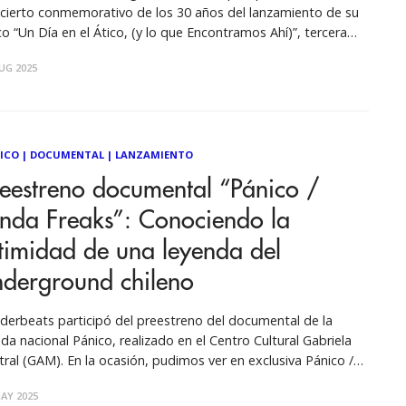
cierto conmemorativo de los 30 años del lanzamiento de su
co “Un Día en el Ático, (y lo que Encontramos Ahí)”, tercera
ducción discográfica de la banda y su primer disco editado
UG 2025
o la etiqueta del sello multinacional EMI ODEON. Luego
ICO
|
DOCUMENTAL
|
LANZAMIENTO
eestreno documental “Pánico /
inda Freaks”: Conociendo la
timidad de una leyenda del
nderground chileno
derbeats participó del preestreno del documental de la
da nacional Pánico, realizado en el Centro Cultural Gabriela
tral (GAM). En la ocasión, pudimos ver en exclusiva Pánico /
da Freaks, un trabajo dirigido por Renata Valencia y Jorge
AY 2025
oni, que recorre los inicios del grupo en los años 90 hasta su