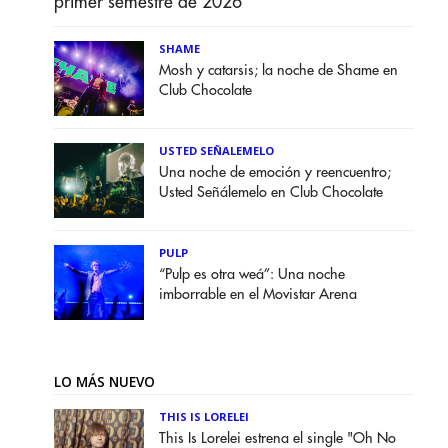
primer semestre de 2026
SHAME
Mosh y catarsis; la noche de Shame en
Club Chocolate
USTED SEÑALEMELO
Una noche de emoción y reencuentro;
Usted Señálemelo en Club Chocolate
PULP
“Pulp es otra weá”: Una noche
imborrable en el Movistar Arena
LO MÁS NUEVO
THIS IS LORELEI
This Is Lorelei estrena el single "Oh No