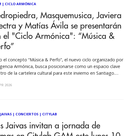
M
|
CICLO ARMÓNICA
edropiedra, Masquemusica, Javiera
ectra y Matías Ávila se presentarán
 el "Ciclo Armónica": “Música &
rfo”
o el concepto “Música & Perfo”, el nuevo ciclo organizado por
agencia Armónica, busca posicionarse como un espacio clave
tro de la cartelera cultural para este invierno en Santiago.
ante todos los jueves de junio, la Sala A1 del Centro Cultural
PR 2026
riela Mistral (GAM) acogerá un ciclo íntimo enfocado
 JAIVAS
|
CONCIERTOS
|
CITYLAB
s Jaivas invitan a jornada de