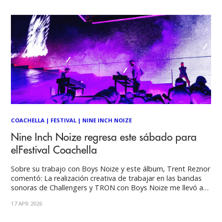
COACHELLA
|
FESTIVAL
|
NINE INCH NOIZE
Nine Inch Noize regresa este sábado para
elFestival Coachella
Sobre su trabajo con Boys Noize y este álbum, Trent Reznor
comentó: La realización creativa de trabajar en las bandas
sonoras de Challengers y TRON con Boys Noize me llevó a
pensar que incluirlo en el tour Peel It Back podría ser una
17 APR 2026
forma interesante de expresar a NIN en