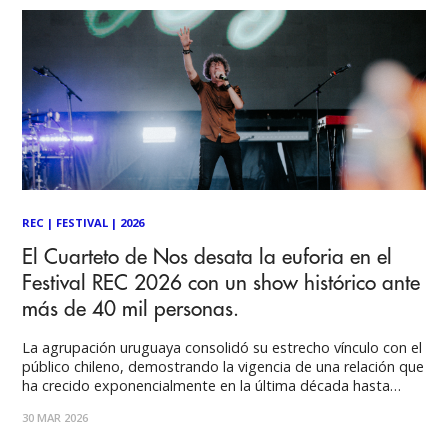
REC
|
FESTIVAL
|
2026
El Cuarteto de Nos desata la euforia en el
Festival REC 2026 con un show histórico ante
más de 40 mil personas.
La agrupación uruguaya consolidó su estrecho vínculo con el
público chileno, demostrando la vigencia de una relación que
ha crecido exponencialmente en la última década hasta
convertirse en un fenómeno de convocatoria transversal en
30 MAR 2026
el país. La reciente edición del Festival REC consolidó su
mística este pasado sábado con la