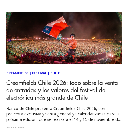
desarrollarse en medio de la ciudad y al aire libre. Bierfest
CREAMFIELDS
|
FESTIVAL
|
CHILE
Creamfields Chile 2026: todo sobre la venta
de entradas y los valores del festival de
electrónica más grande de Chile
Banco de Chile presenta Creamfields Chile 2026, con
preventa exclusiva y venta general ya calendarizadas para la
próxima edición, que se realizará el 14 y 15 de noviembre de
2026 en el Club Hípico de Santiago. Preventa Si quieres