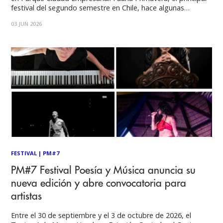
festival del segundo semestre en Chile, hace algunas
semanas confirmó su edición 2026 para los días 26, 27 y 28
03 JUN 2026
de noviembre. Junto con ello, The Strokes fue la
FESTIVAL
|
PM#7
PM#7 Festival Poesía y Música anuncia su
nueva edición y abre convocatoria para
artistas
Entre el 30 de septiembre y el 3 de octubre de 2026, el