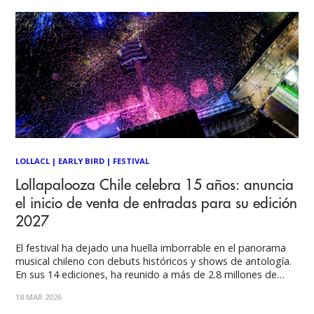
LOLLACL
|
EARLY BIRD
|
FESTIVAL
Lollapalooza Chile celebra 15 años: anuncia
el inicio de venta de entradas para su edición
2027
El festival ha dejado una huella imborrable en el panorama
musical chileno con debuts históricos y shows de antología.
En sus 14 ediciones, ha reunido a más de 2.8 millones de
personas. Ver esta publicación en Instagram Una publicación
18 MAR 2026
compartida por #LollaCL (@lollapaloozacl) Luego de una