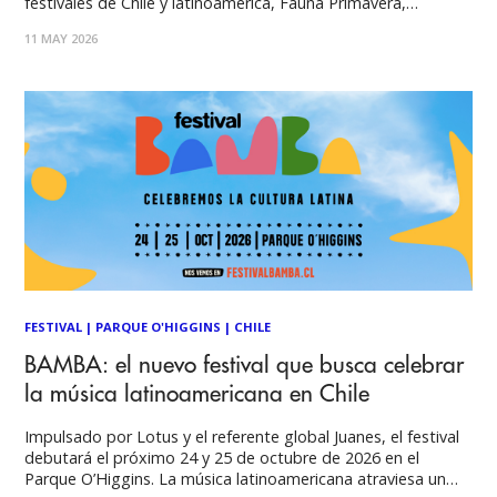
festivales de Chile y latinoamérica, Fauna Primavera,
confirma su edición 2026. El evento que reúne a figuras de la
11 MAY 2026
música internacional y nacional, este año agrega una tercera
jornada
FESTIVAL
|
PARQUE O'HIGGINS
|
CHILE
BAMBA: el nuevo festival que busca celebrar
la música latinoamericana en Chile
Impulsado por Lotus y el referente global Juanes, el festival
debutará el próximo 24 y 25 de octubre de 2026 en el
Parque O’Higgins. La música latinoamericana atraviesa un