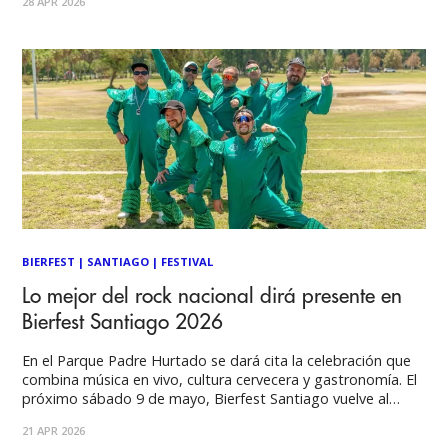
28 APR 2026
asistir a Creamfields, toma nota de las fechas claves: La
preventa
BIERFEST
|
SANTIAGO
|
FESTIVAL
Lo mejor del rock nacional dirá presente en
Bierfest Santiago 2026
En el Parque Padre Hurtado se dará cita la celebración que
combina música en vivo, cultura cervecera y gastronomía. El
próximo sábado 9 de mayo, Bierfest Santiago vuelve al
Parque Padre Hurtado de La Reina con un demoledor cartel
21 APR 2026
donde el rock será el protagonista. Con más de 15 años