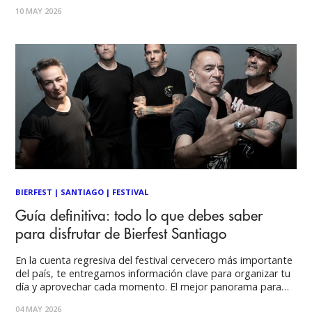
momento histórico de relevancia mundial y, para celebrarlo,
10 MAY 2026
nace BAMBA: un encuentro creado para reunir a quienes
viven cada canción
BIERFEST
|
SANTIAGO
|
FESTIVAL
Guía definitiva: todo lo que debes saber
para disfrutar de Bierfest Santiago
En la cuenta regresiva del festival cervecero más importante
del país, te entregamos información clave para organizar tu
día y aprovechar cada momento. El mejor panorama para
los amantes de la cerveza y la buena energía está próximo a
04 MAY 2026