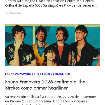
Teatro Aula Magna Usach en Estación Central y el Centro
Cultural de España (CCE Santiago) en Providencia serán el
epicentro de una nueva edición del Festival Poesía y Música
19 MAY 2026
(PM#7) con una programación completamente gratuita. En
FAUNA PRIMAVERA
|
THE STROKES
|
HEADLINER
Fauna Primavera 2026 confirma a The
Strokes como primer headliner
Su realización se llevará a cabo el 26, 27 y 28 de noviembre
en Parque Ciudad Empresarial. Uno de los principales