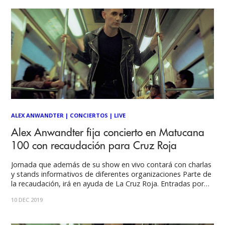
ALEX ANWANDTER
|
CONCIERTOS
|
LIVE
Alex Anwandter fija concierto en Matucana
100 con recaudación para Cruz Roja
Jornada que además de su show en vivo contará con charlas
y stands informativos de diferentes organizaciones Parte de
la recaudación, irá en ayuda de La Cruz Roja. Entradas por
Ticketplus El artista chileno además realizará una serie de
10 DEC 2019
presentaciones, la cuales incluyen fechas reagendadas en
Quilpué, San Felipe, Santiago