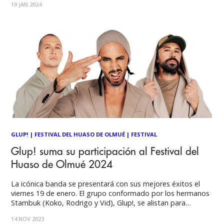
19 JAN 2024
“Moonlight”. Este jueves 18 de enero fue
GLUP!
|
FESTIVAL DEL HUASO DE OLMUÉ
|
FESTIVAL
Glup! suma su participación al Festival del
Huaso de Olmué 2024
La icónica banda se presentará con sus mejores éxitos el
viernes 19 de enero. El grupo conformado por los hermanos
Stambuk (Koko, Rodrigo y Vid), Glup!, se alistan para
participar de una de las fiestas más importantes de nuestro
14 NOV 2023
país: El Festival del Huaso de Olmué 2024. Actualmente la