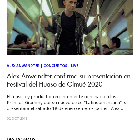
ALEX ANWANDTER
|
CONCIERTOS
|
LIVE
Alex Anwandter confirma su presentación en
Festival del Huaso de Olmué 2020
El músico y productor recientemente nominado a los
Premios Grammy por su nuevo disco “Latinoamericana”, se
presentará el sábado 18 de enero en el certamen. Alex
Anwandter, sigue con novedades y hoy confirma su
02 OCT 2019
participación en el Festival del Huaso de Olmué 2020. Esta
es la primera vez que se
DESTACAMOS