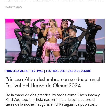
El Festival del Huaso de Olmué, reconocido por celebrar las
04 NOV 2025
raíces y tradiciones chilenas, se prepara para recibir a miles
PRINCESA ALBA
|
FESTIVAL
|
FESTIVAL DEL HUASO DE OLMUÉ
Princesa Alba deslumbra con su debut en el
Festival del Huaso de Olmué 2024
De la mano de dos grandes invitados como Karen Paola y
Kidd Voodoo, la artista nacional fue el broche de oro al
cierre de la noche inaugural en El Patagual. La pop star
chilena presentó por primera vez en vivo su nuevo single