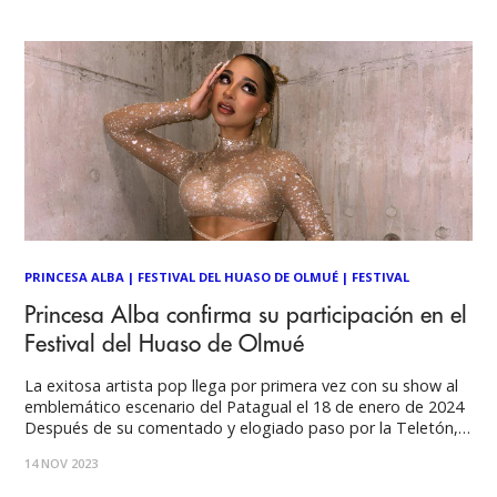
banda
PRINCESA ALBA
|
FESTIVAL DEL HUASO DE OLMUÉ
|
FESTIVAL
Princesa Alba confirma su participación en el
Festival del Huaso de Olmué
La exitosa artista pop llega por primera vez con su show al
emblemático escenario del Patagual el 18 de enero de 2024
Después de su comentado y elogiado paso por la Teletón,
la cantante pop chilena Princesa Alba anuncia un nuevo hito
14 NOV 2023
en su ascendente carrera: hoy ha sido confirmada