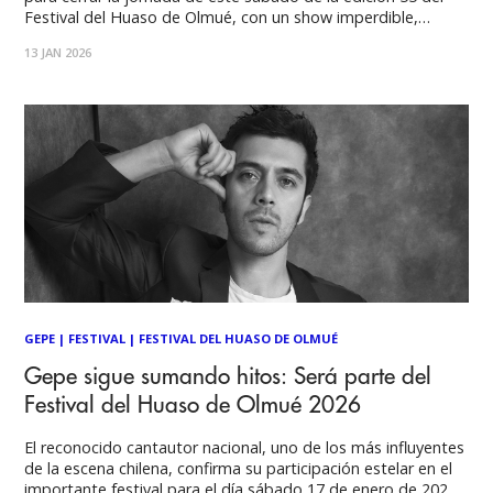
Festival del Huaso de Olmué, con un show imperdible,
donde desplegará sus grandes éxitos en compañía de los
13 JAN 2026
músicos de excelencia que actualmente conforman su
banda. Una
GEPE
|
FESTIVAL
|
FESTIVAL DEL HUASO DE OLMUÉ
Gepe sigue sumando hitos: Será parte del
Festival del Huaso de Olmué 2026
El reconocido cantautor nacional, uno de los más influyentes
de la escena chilena, confirma su participación estelar en el
importante festival para el día sábado 17 de enero de 2026.