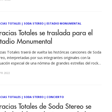
i 45 minutos debido a problemas técnicos.
CIAS TOTALES
|
SODA STEREO
|
ESTADIO MONUMENTAL
acias Totales se traslada para el
stadio Monumental
cias Totales traerá de vuelta las históricas canciones de Soda
reo, interpretadas por sus integrantes originales con la
uación especial de una nómina de grandes estrellas del rock
celebrarán a la mítica agrupación argentina. Algunos de
PR 2022
era presencial y otros a través de una espectacular puesta
énica. Álvaro Henríquez,
CIAS TOTALES
|
SODA STEREO
|
CONCIERTO
acias Totales de Soda Stereo se