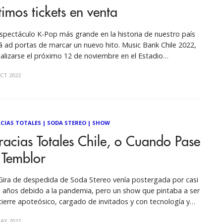
timos tickets en venta
espectáculo K-Pop más grande en la historia de nuestro país
á ad portas de marcar un nuevo hito. Music Bank Chile 2022,
ealizarse el próximo 12 de noviembre en el Estadio
umental, ya cuenta con 45 mil entradas vendidas y está a
CT 2022
as unidades de confirmar su sold
CIAS TOTALES
|
SODA STEREO
|
SHOW
acias Totales Chile, o Cuando Pase
 Temblor
Gira de despedida de Soda Stereo venía postergada por casi
 años debido a la pandemia, pero un show que pintaba a ser
cierre apoteósico, cargado de invitados y con tecnología y
ndes pantallas, terminó con un intermedio no planeado de
AY 2022