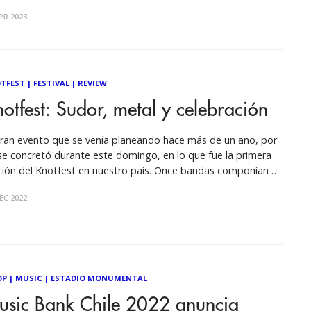
o el mundo y catorce premios GRAMMY, uno de los artistas
PR 2023
 reconocidos de los últimos tiempos,
TFEST
|
FESTIVAL
|
REVIEW
otfest: Sudor, metal y celebración
gran evento que se venía planeando hace más de un año, por
 se concretó durante este domingo, en lo que fue la primera
ción del Knotfest en nuestro país. Once bandas componían el
tel que reunía a grandes exponentes del rock y el metal
EC 2022
dial y nacional. En
OP
|
MUSIC
|
ESTADIO MONUMENTAL
usic Bank Chile 2022 anuncia