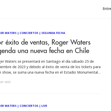
Entre
ER WATERS
|
CONCIERTOS
|
SEGUNDA FECHA
r éxito de ventas, Roger Waters
genda una nueva fecha en Chile
er Waters se presentará en Santiago el día sábado 25 de
iembre de 2023 y debido al éxito de venta de los tickets para
e show, se suma una nueva fecha en el Estadio Monumental.
segundo concierto del This Is Not A Drill Tour de Roger
AY 2023
ers se realizará
ER WATERS
|
CONCIERTOS
|
LIVE