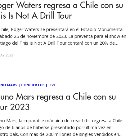
ger Waters regresa a Chile con su
is Is Not A Drill Tour
Chile, Roger Waters se presentará en el Estadio Monumental
sábado 25 de noviembre de 2023. La preventa para el show en
tiago del This Is Not A Drill Tour contará con un 20% de
cuento. Comenzará este martes 9 de mayo a las 11 am y
AY 2023
á exclusiva
NO MARS
|
CONCIERTOS
|
LIVE
uno Mars regresa a Chile con su
our 2023
no Mars, la imparable máquina de crear hits, regresa a Chile
go de 6 años de haberse presentado por última vez en
stro país. Con más de 200 millones de singles vendidos en