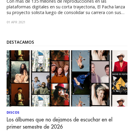
Con más de 135 millones de reproducciones en las
plataformas digitales en su corta trayectoria, El Pacha lanza
su proyecto solista luego de consolidar su carrera con sus
exitosas canciones interpretadas por la agrupación
01 APR 2021
Santaferia. El Pacha irrumpe en la escena musical nacional
con la canción "Amor a Estadio Lleno"
DESTACAMOS
DISCOS
Los álbumes que no dejamos de escuchar en el
primer semestre de 2026